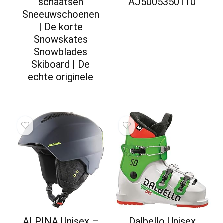
schaatsen
AJ5005350110
Sneeuwschoenen
| De korte
Snowskates
Snowblades
Skiboard | De
echte originele
ALPINA Unisex –
Dalbello Unisex