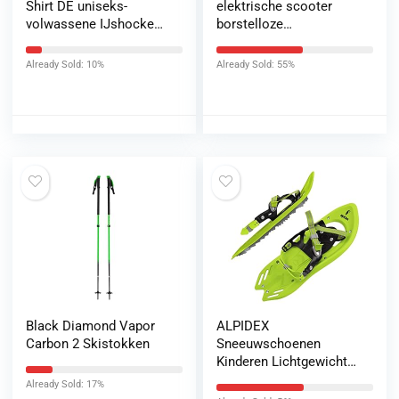
Shirt DE uniseks-
elektrische scooter
volwassene IJshockey
borstelloze
shirt DE
naafmotorcontroller
met kleuren-lcd
Already Sold: 10%
Already Sold: 55%
Eenvoudig te installeren
met schakelschakelaar
Status gemakkelijk
begrijpen
Black Diamond Vapor
ALPIDEX
Carbon 2 Skistokken
Sneeuwschoenen
Kinderen Lichtgewicht
Verstelbar
Already Sold: 17%