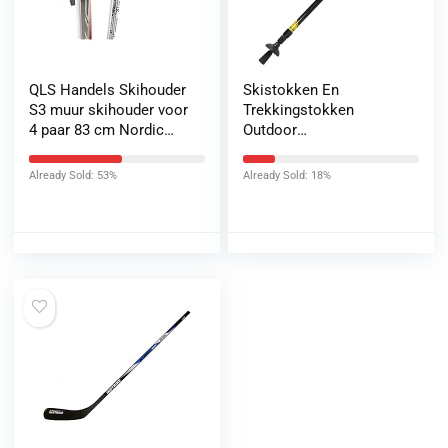
QLS Handels Skihouder
Skistokken En
S3 muur skihouder voor
Trekkingstokken
4 paar 83 cm Nordic
Outdoor
Walking
Wandelstokken
trekkingstokken
Ultralichte Carbon
Already Sold: 53%
Already Sold: 18%
skidrager haaklijst met
Wandelstokken Voor
beschermende rubberen
Bergbeklimmen En
coating voor
Langlaufen Verlengde
ruimtebesparende
Katoenen Mouwen EVA
opslag
Handvatten