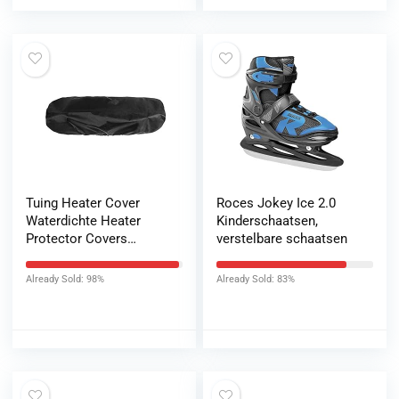
En Comfortabel Vast Te
Houden
Tuing Heater Cover
Roces Jokey Ice 2.0
Waterdichte Heater
Kinderschaatsen,
Protector Covers
verstelbare schaatsen
Stofdicht Oxford Doek
Outdoor Covers met
Already Sold: 98%
Already Sold: 83%
Drawstring Heater
Stroage Beschermde
dekking for terras
buiten