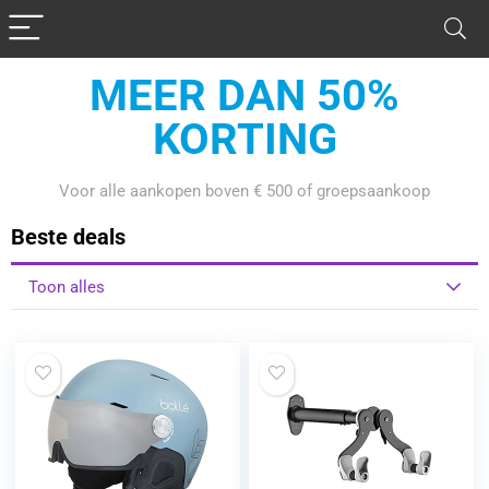
Bereid je voor op onze Sale Days
MEER DAN 50%
KORTING
Voor alle aankopen boven € 500 of groepsaankoop
Beste deals
Toon alles