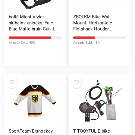
bollé Might Vizier
ZBQLKM Bike Wall
skihelm, uniseks, Yale
Mount- Horizontale
Blue Matte-bruin Gun, L
Fietshaak Houder
Opslagrek –
Verstelbare Indoor Bike
Already Sold: 80%
Already Sold: 41%
Hanger voor 1 fiets in
garage of huis
SportTeam Eishockey
T TOOYFUL E-bike