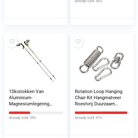
Already Sold: 56%
1Skistokken Van
Rotation Loop Hanging
Aluminium-
Chair Kit Hangmatveer
Magnesiumlegering
Roestvrij Duurzaam
Skistokken Met Dubbel
voor hangmatten
Board 80-130 Cm
Already Sold: 39%
Already Sold: 97%
Telescopisch
Verstelbaar
Gemakkelijk Te Dragen