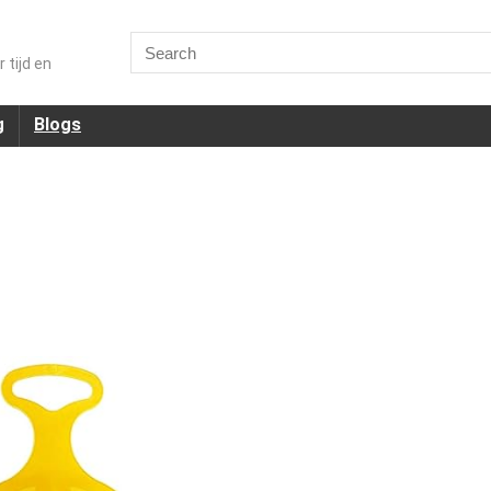
Search
for:
 tijd en
g
Blogs