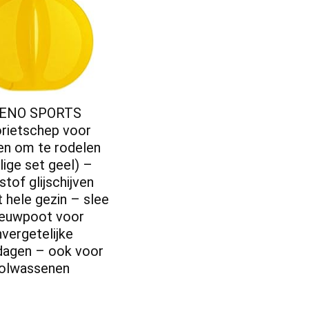
LENO SPORTS
rietschep voor
en om te rodelen
lige set geel) –
stof glijschijven
 hele gezin – slee
euwpoot voor
vergetelijke
dagen – ook voor
olwassenen