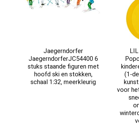
Jaegerndorfer
LI
JaegerndorferJC54400 6
Popo
stuks staande figuren met
kinder
hoofd ski en stokken,
(1-de
schaal 1:32, meerkleurig
kunst
voor het
sne
on
winter
v