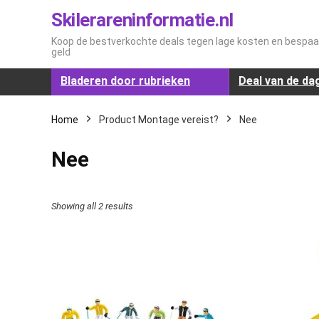
Skilerareninformatie.nl
Koop de bestverkochte deals tegen lage kosten en bespaar
geld
Bladeren door rubrieken
Deal van de da
Home
Product Montage vereist?
‎Nee
‎Nee
Showing all 2 results