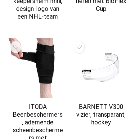
keepershelm mini,
heren met BioFlex
design-logo van
Cup
een NHL-team
ITODA
BARNETT V300
Beenbeschermers
vizier, transparant,
, ademende
hockey
scheenbescherme
rs met