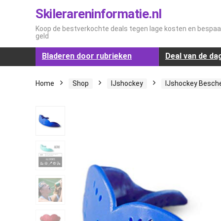
Skilerareninformatie.nl
Koop de bestverkochte deals tegen lage kosten en bespaar
geld
Bladeren door rubrieken
Deal van de da
Home
Shop
IJshockey
IJshockey Besche