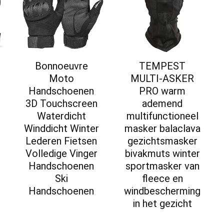
Bonnoeuvre
TEMPEST
Moto
MULTI-ASKER
Handschoenen
PRO warm
3D Touchscreen
ademend
Waterdicht
multifunctioneel
Winddicht Winter
masker balaclava
Lederen Fietsen
gezichtsmasker
Volledige Vinger
bivakmuts winter
Handschoenen
sportmasker van
Ski
fleece en
Handschoenen
windbescherming
in het gezicht