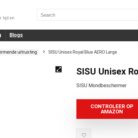
Search
for:
 tijd en
g
Blogs
rmende uitrusting
SISU Unisex Royal Blue AERO Large
SISU Unisex Ro
SISU Mondbeschermer
CONTROLEER OP
AMAZON