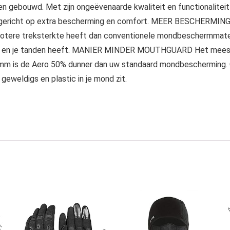
en gebouwd. Met zijn ongeëvenaarde kwaliteit en functionalitei
er gericht op extra bescherming en comfort. MEER BESCHERMING
grotere treksterkte heeft dan conventionele mondbeschermmateri
e rug en je tanden heeft. MANIER MINDER MOUTHGUARD Het meest
6 mm is de Aero 50% dunner dan uw standaard mondbescherming.
geweldigs en plastic in je mond zit.