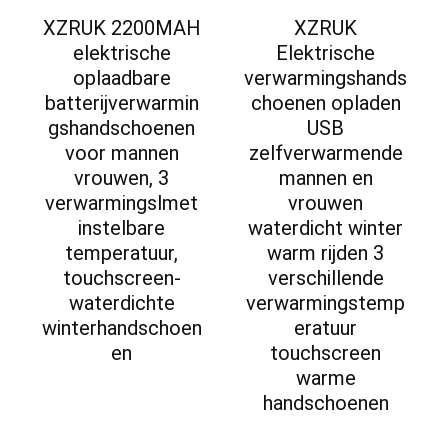
XZRUK 2200MAH
XZRUK
elektrische
Elektrische
oplaadbare
verwarmingshands
batterijverwarmin
choenen opladen
gshandschoenen
USB
voor mannen
zelfverwarmende
vrouwen, 3
mannen en
verwarmingslmet
vrouwen
instelbare
waterdicht winter
temperatuur,
warm rijden 3
touchscreen-
verschillende
waterdichte
verwarmingstemp
winterhandschoen
eratuur
en
touchscreen
warme
handschoenen