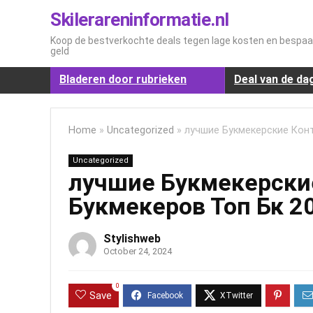
Skilerareninformatie.nl
Koop de bestverkochte deals tegen lage kosten en bespaar
geld
Bladeren door rubrieken
Deal van de da
Home
»
Uncategorized
»
лучшие Букмекерские Конт
Uncategorized
лучшие Букмекерски
Букмекеров Топ Бк 2
Stylishweb
October 24, 2024
0
Save