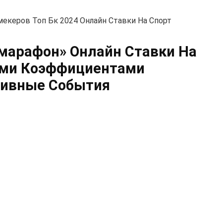
екеров Топ Бк 2024 Онлайн Ставки На Спорт
марафон» Онлайн Ставки На
ими Коэффициентами
тивные События