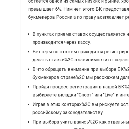
остается одной из самых низких и рынке. У
превышает 6%. Ним чет этого БК предостав
букмекеров России а по праву возглавляет р
В пунктах приема ставок осуществляется
производится через кассу.
Беттеры со стажем приходится регистриро
делать ставки%2C а зависимости от нерас
В что обращать внимание при выборе БК%2
букмекеров стране%2C мы расскажем дале
Пройдя процесс регистрации в нашей БК%2
выбираете вкладки “Спорт” или “Live” и и
Играя в этих конторах%2C вы рискуете ост
российскому законодательству.
При выбора учитывались%2C как отдельн