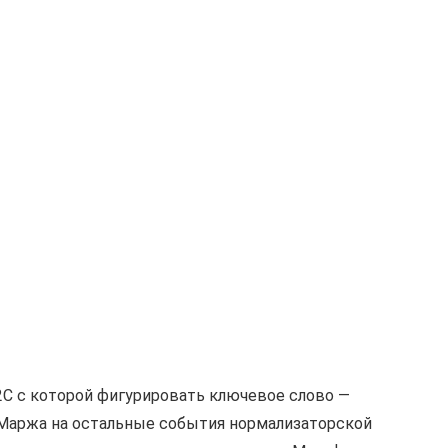
 с которой фигурировать ключевое слово —
 Маржа на остальные события нормализаторской