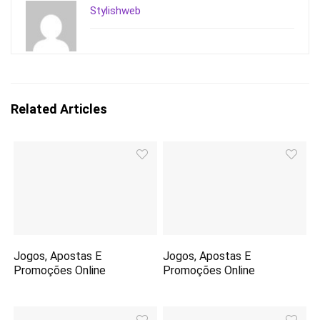
Stylishweb
Related Articles
Jogos, Apostas E
Jogos, Apostas E
Promoções Online
Promoções Online