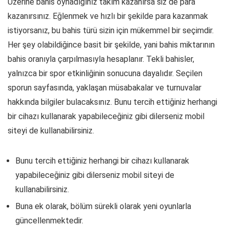
Üzerine bahis oynadığınız takım kazanırsa siz de para
kazanırsınız. Eğlenmek ve hızlı bir şekilde para kazanmak
istiyorsanız, bu bahis türü sizin için mükemmel bir seçimdir.
Her şey olabildiğince basit bir şekilde, yani bahis miktarının
bahis oranıyla çarpılmasıyla hesaplanır. Tekli bahisler,
yalnızca bir spor etkinliğinin sonucuna dayalıdır. Seçilen
sporun sayfasında, yaklaşan müsabakalar ve turnuvalar
hakkında bilgiler bulacaksınız. Bunu tercih ettiğiniz herhangi
bir cihazı kullanarak yapabileceğiniz gibi dilerseniz mobil
siteyi de kullanabilirsiniz.
Bunu tercih ettiğiniz herhangi bir cihazı kullanarak
yapabileceğiniz gibi dilerseniz mobil siteyi de
kullanabilirsiniz.
Buna ek olarak, bölüm sürekli olarak yeni oyunlarla
güncellenmektedir.