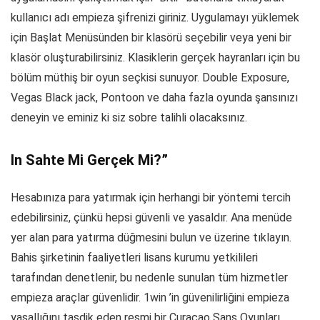
kullanıcı adı empieza şifrenizi giriniz. Uygulamayı yüklemek
için Başlat Menüsünden bir klasörü seçebilir veya yeni bir
klasör oluşturabilirsiniz. Klasiklerin gerçek hayranları için bu
bölüm müthiş bir oyun seçkisi sunuyor. Double Exposure,
Vegas Black jack, Pontoon ve daha fazla oyunda şansınızı
deneyin ve eminiz ki siz sobre talihli olacaksınız.
In Sahte Mi Gerçek Mi?”
Hesabınıza para yatırmak için herhangi bir yöntemi tercih
edebilirsiniz, çünkü hepsi güvenli ve yasaldır. Ana menüde
yer alan para yatırma düğmesini bulun ve üzerine tıklayın.
Bahis şirketinin faaliyetleri lisans kurumu yetkilileri
tarafından denetlenir, bu nedenle sunulan tüm hizmetler
empieza araçlar güvenlidir. 1win ’in güvenilirliğini empieza
yasallığını tasdik eden resmi bir Curaçao Şans Oyunları