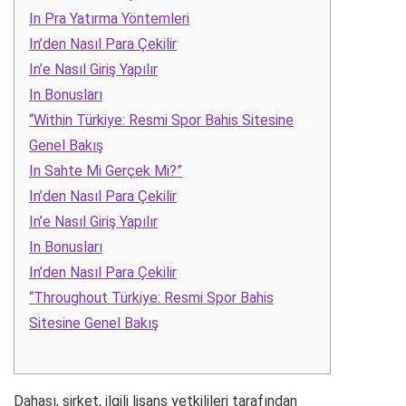
In Pra Yatırma Yöntemleri
In’den Nasıl Para Çekilir
In’e Nasıl Giriş Yapılır
In Bonusları
“Within Türkiye: Resmi Spor Bahis Sitesine
Genel Bakış
In Sahte Mi Gerçek Mi?”
In’den Nasıl Para Çekilir
In’e Nasıl Giriş Yapılır
In Bonusları
In’den Nasıl Para Çekilir
“Throughout Türkiye: Resmi Spor Bahis
Sitesine Genel Bakış
Dahası, şirket, ilgili lisans yetkilileri tarafından