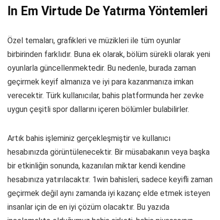
In Em Virtude De Yatırma Yöntemleri
Özel temaları, grafikleri ve müzikleri ile tüm oyunlar
birbirinden farklıdır. Buna ek olarak, bölüm sürekli olarak yeni
oyunlarla güncellenmektedir. Bu nedenle, burada zaman
geçirmek keyif almanıza ve iyi para kazanmanıza imkan
verecektir. Türk kullanıcılar, bahis platformunda her zevke
uygun çeşitli spor dallarını içeren bölümler bulabilirler.
Artık bahis işleminiz gerçekleşmiştir ve kullanıcı
hesabınızda görüntülenecektir. Bir müsabakanın veya başka
bir etkinliğin sonunda, kazanılan miktar kendi kendine
hesabınıza yatırılacaktır. 1win bahisleri, sadece keyifli zaman
geçirmek değil aynı zamanda iyi kazanç elde etmek isteyen
insanlar için de en iyi çözüm olacaktır. Bu yazıda