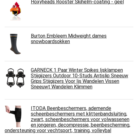
Hoxyheads Rooster Skihelm-coating - geel
Burton Embleem Midweight dames
snowboardsokken
GARNECK 1 Paar Winter Spikes Ijsklampen
Stijgijzers Outdoor 10-Studs Antislip Sneeuw
Grips Stijgijzers Voor Ijs Wandelen Vissen
Sneeuwt Wandelen Klimmen
ITODA Beenbeschermers, ademende
scheenbeschermers met klittenbandsluiting,
zwart, scheenbeschermers voor volwassenen
en jongeren, decompressie, beenbescherming,
ondersteuning voor vechtsport, training, volleybal