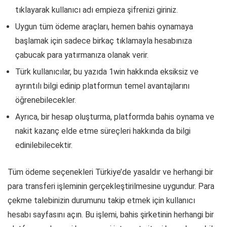
tıklayarak kullanıcı adı empieza şifrenizi giriniz.
Uygun tüm ödeme araçları, hemen bahis oynamaya
başlamak için sadece birkaç tıklamayla hesabınıza
çabucak para yatırmanıza olanak verir.
Türk kullanıcılar, bu yazıda 1win hakkında eksiksiz ve
ayrıntılı bilgi edinip platformun temel avantajlarını
öğrenebilecekler.
Ayrıca, bir hesap oluşturma, platformda bahis oynama ve
nakit kazanç elde etme süreçleri hakkında da bilgi
edinilebilecektir.
Tüm ödeme seçenekleri Türkiye’de yasaldır ve herhangi bir
para transferi işleminin gerçekleştirilmesine uygundur. Para
çekme talebinizin durumunu takip etmek için kullanıcı
hesabı sayfasını açın. Bu işlemi, bahis şirketinin herhangi bir