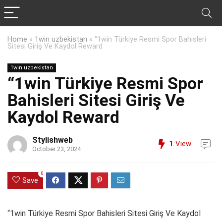
Home
»
1win uzbekistan
»
“1win Türkiye Resmi Spor Bahisleri
Sitesi Giriş Ve Kaydol Reward
1win uzbekistan
“1win Türkiye Resmi Spor
Bahisleri Sitesi Giriş Ve
Kaydol Reward
Stylishweb
1
View
October 23, 2024
0
Save
“1win Türkiye Resmi Spor Bahisleri Sitesi Giriş Ve Kaydol