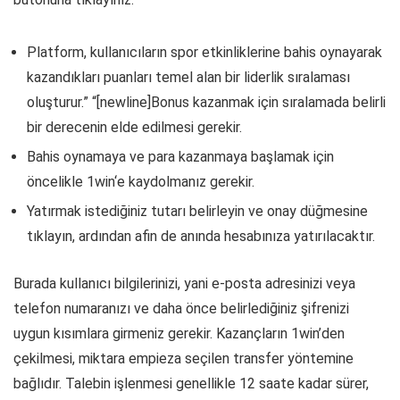
Platform, kullanıcıların spor etkinliklerine bahis oynayarak
kazandıkları puanları temel alan bir liderlik sıralaması
oluşturur.” “[newline]Bonus kazanmak için sıralamada belirli
bir derecenin elde edilmesi gerekir.
Bahis oynamaya ve para kazanmaya başlamak için
öncelikle 1win‘e kaydolmanız gerekir.
Yatırmak istediğiniz tutarı belirleyin ve onay düğmesine
tıklayın, ardından afin de anında hesabınıza yatırılacaktır.
Burada kullanıcı bilgilerinizi, yani e-posta adresinizi veya
telefon numaranızı ve daha önce belirlediğiniz şifrenizi
uygun kısımlara girmeniz gerekir. Kazançların 1win’den
çekilmesi, miktara empieza seçilen transfer yöntemine
bağlıdır. Talebin işlenmesi genellikle 12 saate kadar sürer,