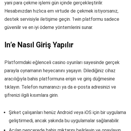
yani para çekme işlemi gün içinde gerçekleştirilir.
Hesabınızdan hızlıca em virtude de çekmek istiyorsanız,
destek servisiyle iletişime geçin. 1win platformu sadece
güvenilir ve en iyi ödeme yöntemlerini sunar.
In’e Nasıl Giriş Yapılır
Platformdaki eğlenceli casino oyunları sayesinde gerçek
parayla oynamanın heyecanını yaşayın. Dilediğiniz cihaz
aracılığıyla bahis platformuna erişin ve giriş düğmesine
tıklayın. Telefon numaranızı ya da e-posta adresinizi ve
şifrenizi ilgili kısımlara girin.
Şirket çalışanları henüz Android veya iOS için bir uygulama
geliştirmedi, ancak yakında bu uygulamalar sağlanabilir.
Açılan pencerede bahis miktarını belirleyin ve onaylayın,