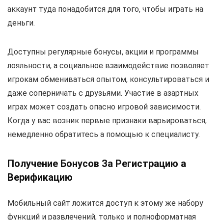
аккаунт туда понадобится для того, чтобы играть на
деньги.
Доступны регулярные бонусы, акции и программы
лояльности, а социальное взаимодействие позволяет
игрокам обмениваться опытом, консультироваться и
даже соперничать с друзьями. Участие в азартных
играх может создать опасно игровой зависимости.
Когда у вас возник первые признаки варьироваться,
немедленно обратитесь а помощью к специалисту.
Получение Бонусов За Регистрацию а
Верификацию
Мобильный сайт ложится доступ к этому же набору
функций и развлечений, только и полноформатная