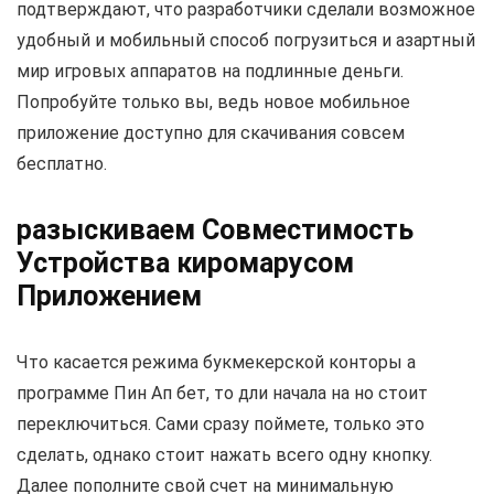
подтверждают, что разработчики сделали возможное
удобный и мобильный способ погрузиться и азартный
мир игровых аппаратов на подлинные деньги.
Попробуйте только вы, ведь новое мобильное
приложение доступно для скачивания совсем
бесплатно.
разыскиваем Совместимость
Устройства киромарусом
Приложением
Что касается режима букмекерской конторы а
программе Пин Ап бет, то дли начала на но стоит
переключиться. Сами сразу поймете, только это
сделать, однако стоит нажать всего одну кнопку.
Далее пополните свой счет на минимальную