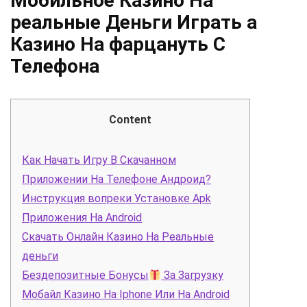
Мобильное Казино На
реальные Деньги Играть а
Казино На фарцануть С
Телефона
Content
Как Начать Игру В Скачанном
Приложении На Телефоне Андроид?
Инструкция вопреки Установке Apk
Приложения На Android
Скачать Онлайн Казино На Реальные
деньги
Бездепозитные Бонусы
За Загрузку
Мобайл Казино На Iphone Или На Android