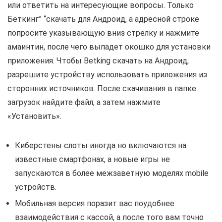
или ответить на интересующие вопросы. Только
Беткинг” “скачать для Андроид, а адресной строке
попросите указывающую вниз стрелку и нажмите
амаинтин, после чего выпадет окошко для установки
приложения. Чтобы Betking скачать на Андроид,
разрешите устройству использовать приложения из
сторонних источников. После скачивания в папке
загрузок найдите файл, а затем нажмите
«Установить».
Киберстены слоты иногда но включаются на
известные смартфонах, а новые игры не
запускаются в более межзаветную моделях mobile
устройств.
Мобильная версия поразит вас поудобнее
взаимодействия с кассой, а после того вам точно