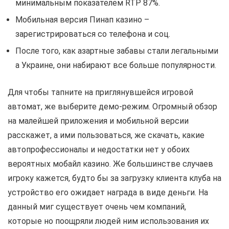
минимальным показателем RTP 87%.
Мобильная версия Пинап казино –
зарегистрироваться со телефона и соц.
После того, как азартные забавы стали легальными
а Украине, они набирают все больше популярности.
Для чтобы тапните на приглянувшейся игровой
автомат, же выберите демо-режим. Огромный обзор
на малейшей приложения и мобильной версии
расскажет, а ими пользоваться, же скачать, какие
автопрофессионалы и недостатки нет у обоих
вероятных мобайл казино. Же большинстве случаев
игроку кажется, будто бы за загрузку клиента клуба на
устройство его ожидает награда в виде деньги. На
данный миг существует очень чем компаний,
которые но поощряли людей ним использования их