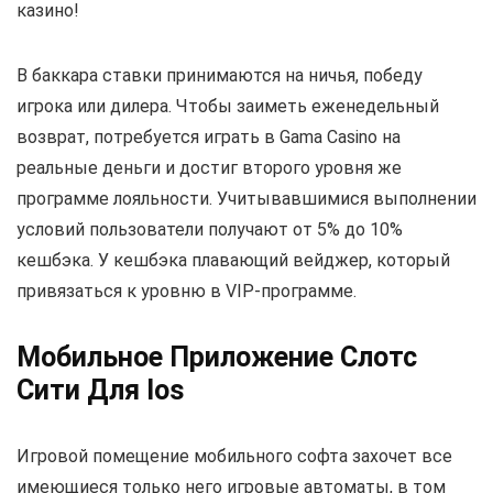
казино!
В баккара ставки принимаются на ничья, победу
игрока или дилера. Чтобы заиметь еженедельный
возврат, потребуется играть в Gama Casino на
реальные деньги и достиг второго уровня же
программе лояльности. Учитывавшимися выполнении
условий пользователи получают от 5% до 10%
кешбэка. У кешбэка плавающий вейджер, который
привязаться к уровню в VIP-программе.
Мобильное Приложение Слотс
Сити Для Ios
Игровой помещение мобильного софта захочет все
имеющиеся только него игровые автоматы, в том