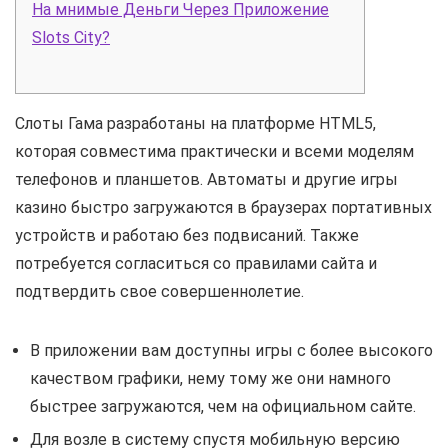
На мнимые Деньги Через Приложение
Slots City?
Слоты Гама разработаны на платформе HTML5,
которая совместима практически и всеми моделям
телефонов и планшетов. Автоматы и другие игры
казино быстро загружаются в браузерах портативных
устройств и работаю без подвисаний. Также
потребуется согласиться со правилами сайта и
подтвердить свое совершеннолетие.
В приложении вам доступны игры с более высокого
качеством графики, нему тому же они намного
быстрее загружаются, чем на официальном сайте.
Для возле в систему спустя мобильную версию