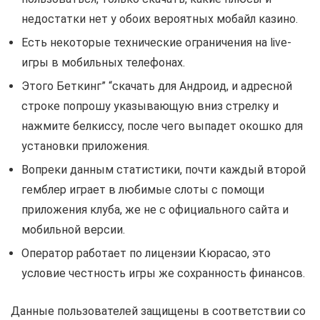
недостатки нет у обоих вероятных мобайл казино.
Есть некоторые технические ограничения на live-
игры в мобильных телефонах.
Этого Беткинг” “скачать для Андроид, и адресной
строке попрошу указывающую вниз стрелку и
нажмите белкиссу, после чего выпадет окошко для
установки приложения.
Вопреки данным статистики, почти каждый второй
гемблер играет в любимые слоты с помощи
приложения клуба, же не с официального сайта и
мобильной версии.
Оператор работает по лицензии Кюрасао, это
условие честность игры же сохранность финансов.
Данные пользователей защищены в соответствии со