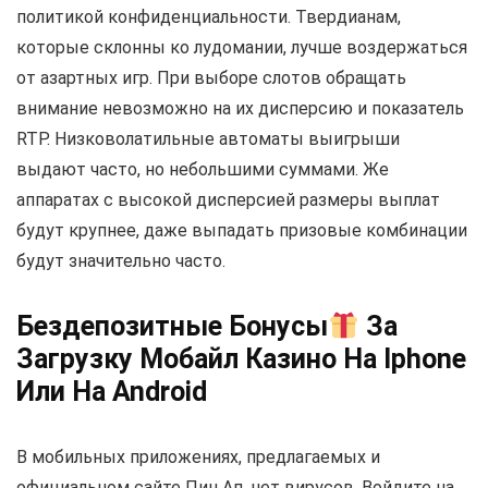
политикой конфиденциальности. Твердианам,
которые склонны ко лудомании, лучше воздержаться
от азартных игр. При выборе слотов обращать
внимание невозможно на их дисперсию и показатель
RTP. Низковолатильные автоматы выигрыши
выдают часто, но небольшими суммами. Же
аппаратах с высокой дисперсией размеры выплат
будут крупнее, даже выпадать призовые комбинации
будут значительно часто.
Бездепозитные Бонусы
За
Загрузку Мобайл Казино На Iphone
Или На Android
В мобильных приложениях, предлагаемых и
официальном сайте Пин Ап, нет вирусов. Войдите на