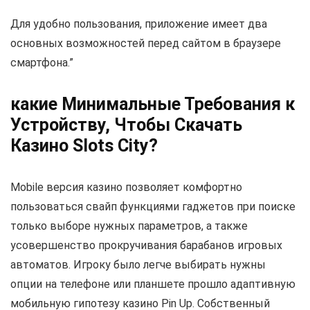
Для удобно пользования, приложение имеет два
основных возможностей перед сайтом в браузере
смартфона.”
какие Минимальные Требования к
Устройству, Чтобы Скачать
Казино Slots City?
Mobile версия казино позволяет комфортно
пользоваться свайп функциями гаджетов при поиске
только выборе нужных параметров, а также
усовершенство прокручивания барабанов игровых
автоматов. Игроку было легче выбирать нужны
опции на телефоне или планшете прошло адаптивную
мобильную гипотезу казино Pin Up. Собственный