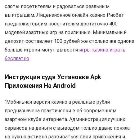
слоты посетителям и радоваться реальным
выигрышам. Лицензионное онлайн казино Риобет
предложил своим посетителям достаточно 400
моделей азартных игр на приличные. Минимальный
депозит составляет 100 рублей же столько же одноиз
больше игроки могут вывести
игры казино играть
бесплатно
.
Инструкция судя Установке Apk
Приложения На Android
“Мобильная версия казино а реальные рубли
предназначена практически в об современном
азартном клубе интернета. Администрация лучших
сервисов на деньги с выводом только давно поняла,
но нужно активно развиваться свои приложения и