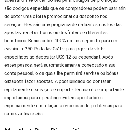
acessar o site oficial do seu país. Códigos de promoção
são códigos especiais que os compradores podem usar afin
de obter uma oferta promocional ou desconto nos
serviços. Eles são uma programa de reduzir os custos das
apostas, receber bônus ou desfrutar de diferentes
benefícios. Bônus sobre 100% em um depósito para um
cassino + 250 Rodadas Grátis para jogos de slots
específicos ao depositar US$ 12 ou cependant. Após
estes passos, será automaticamente conectado à sua
conta pessoal, o os quais lhe permitirá servirse os bónus
elizabeth fazer apostas. A possibilidade de contatar
rapidamente o serviço de suporte técnico é de importante
importância para operating-system apostadores,
especialmente em relação a resolução de problemas para
natureza financeira.