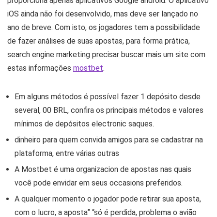
proporciona apenas aplicativos Google android. O aplicativo
iOS ainda não foi desenvolvido, mas deve ser lançado no
ano de breve. Com isto, os jogadores tem a possibilidade
de fazer análises de suas apostas, para forma prática,
search engine marketing precisar buscar mais um site com
estas informações
mostbet
.
Em alguns métodos é possível fazer 1 depósito desde
several, 00 BRL, confira os principais métodos e valores
mínimos de depósitos electronic saques.
dinheiro para quem convida amigos para se cadastrar na
plataforma, entre várias outras
A Mostbet é uma organizacion de apostas nas quais
você pode envidar em seus occasions preferidos.
A qualquer momento o jogador pode retirar sua aposta,
com o lucro, a aposta” “só é perdida, problema o avião