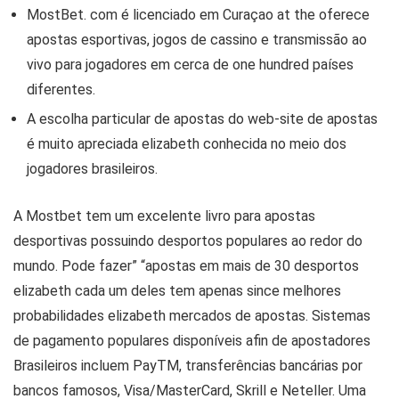
MostBet. com é licenciado em Curaçao at the oferece
apostas esportivas, jogos de cassino e transmissão ao
vivo para jogadores em cerca de one hundred países
diferentes.
A escolha particular de apostas do web-site de apostas
é muito apreciada elizabeth conhecida no meio dos
jogadores brasileiros.
A Mostbet tem um excelente livro para apostas
desportivas possuindo desportos populares ao redor do
mundo. Pode fazer” “apostas em mais de 30 desportos
elizabeth cada um deles tem apenas since melhores
probabilidades elizabeth mercados de apostas. Sistemas
de pagamento populares disponíveis afin de apostadores
Brasileiros incluem PayTM, transferências bancárias por
bancos famosos, Visa/MasterCard, Skrill e Neteller. Uma