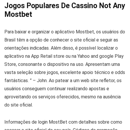
Jogos Populares De Cassino Not Any
Mostbet
Para baixar e organizar o aplicativo Mostbet, os usuários do
Brasil têm a opção de conhecer o site oficial e seguir as
orientações indicadas. Além disso, é possível localizar o
aplicativo na App Retail store ou na Yahoo and google Play
Store, consonante o dispositivo na uso. Apresentam uma
vasta seleção sobre jogos, excelente apoio técnico e odds
fantásticas. ” – John. Ao patear a um web site refletor, os
usuários conseguem continuar realizando apostas e
aproveitando os serviços oferecidos, mesmo na ausência
do site oficial.
Informações de login MostBet com detalhes sobre como