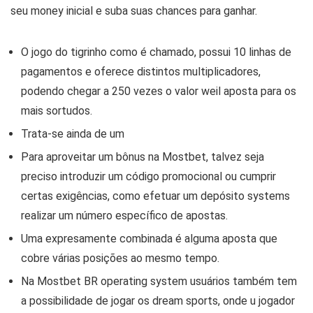
seu money inicial e suba suas chances para ganhar.
O jogo do tigrinho como é chamado, possui 10 linhas de
pagamentos e oferece distintos multiplicadores,
podendo chegar a 250 vezes o valor weil aposta para os
mais sortudos.
Trata-se ainda de um
Para aproveitar um bônus na Mostbet, talvez seja
preciso introduzir um código promocional ou cumprir
certas exigências, como efetuar um depósito systems
realizar um número específico de apostas.
Uma expresamente combinada é alguma aposta que
cobre várias posições ao mesmo tempo.
Na Mostbet BR operating system usuários também tem
a possibilidade de jogar os dream sports, onde u jogador