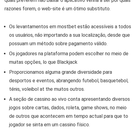
quais preferem não baixar o aplicativo venha a ser por quais
razones forem, o web-site é um ótimo substituto.
Os levantamentos em mostbet estão acessíveis a todos
os usuários, não importando a sua localização, desde que
possuam um método sobre pagamento válido.
Os jogadores na plataforma podem escolher no meio de
muitas opções, lo que Blackjack
Proporcionamos alguma grande diversidade para
desportos e eventos, abrangendo futebol, basquetebol,
ténis, voleibol at the muitos outros.
A seção de cassino ao vivo conta apresentando diversos
jogos sobre cartas, dados, roleta, game shows, no meio
de outros que acontecem em tempo actual para que to
jogador se sinta em um cassino físico.