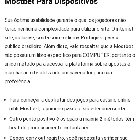
Mostbet Para Dispositivos
Sua óptima usabilidade garante o qual os jogadores não
terão nenhuma complexidade para utilizar o site. O internet
site, inclusive, conta com o idioma Português para o
público brasileiro. Além disto, vale ressaltar que a Mostbet
não possui um libro específico para COMPUTER, portanto o
único método para acessar a plataforma sobre apostas é
marchar ao site utilizando um navegador para sua
preferência.
Para começar a desfrutar dos jogos para cassino online
mhh Mostbet, o primeiro passo é suceder uma conta.
Outro ponto positivo é os quais a maioria 2 métodos têm
beat de processamento instantâneo.
Depois carry out registro, você necessita verificar sua