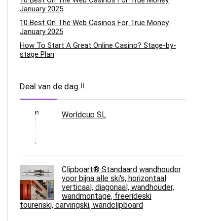
10 Best On The Web Casinos For True Money
January 2025
10 Best On The Web Casinos For True Money
January 2025
How To Start A Great Online Casino? Stage-by-
stage Plan
Deal van de dag !!
Worldcup SL
Clipboart® Standaard wandhouder
voor bijna alle ski's, horizontaal
verticaal, diagonaal, wandhouder,
wandmontage, freerideski
tourenski, carvingski, wandclipboard