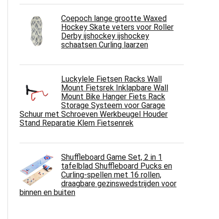
Coepoch lange grootte Waxed
Hockey Skate veters voor Roller
Derby ijshockey ijshockey
schaatsen Curling laarzen
Luckylele Fietsen Racks Wall
Mount Fietsrek Inklapbare Wall
Mount Bike Hanger Fiets Rack
Storage Systeem voor Garage
Schuur met Schroeven Werkbeugel Houder
Stand Reparatie Klem Fietsenrek
Shuffleboard Game Set, 2 in 1
tafelblad Shuffleboard Pucks en
Curling-spellen met 16 rollen,
draagbare gezinswedstrijden voor
binnen en buiten