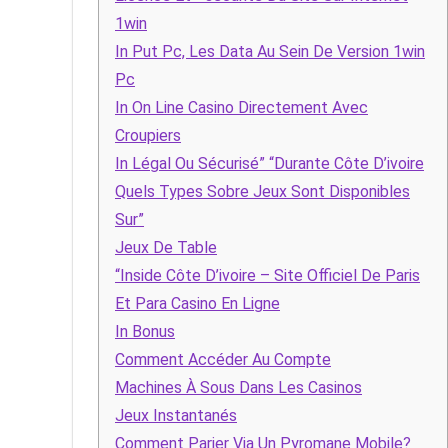
1win
In Put Pc, Les Data Au Sein De Version 1win
Pc
In On Line Casino Directement Avec
Croupiers
In Légal Ou Sécurisé” “Durante Côte D’ivoire
Quels Types Sobre Jeux Sont Disponibles
Sur”
Jeux De Table
“Inside Côte D’ivoire – Site Officiel De Paris
Et Para Casino En Ligne
In Bonus
Comment Accéder Au Compte
Machines À Sous Dans Les Casinos
Jeux Instantanés
Comment Parier Via Un Pyromane Mobile?