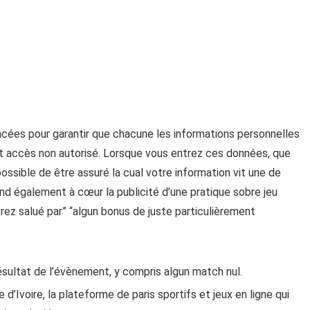
cées pour garantir que chacune les informations personnelles
ut accès non autorisé. Lorsque vous entrez ces données, que
t possible de être assuré la cual votre information vit une de
end également à cœur la publicité d’une pratique sobre jeu
rez salué par” “algun bonus de juste particulièrement
résultat de l’évènement, y compris algun match nul.
 d’Ivoire, la plateforme de paris sportifs et jeux en ligne qui