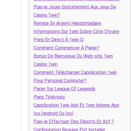
Puis-je Jouer Gratuitement Aux Jeux De
Casino 1win?
Remise En Argent Hebdomadaire
Informations Sur 1win Sobre Côte D’ivoire
Paris En Direct À 1win Ci
Comment Commencer À Parier?
Bonus De Bienvenue Du Web-site 1win
Casino 1win
Comment Télécharger L’application 1win
Pour Personal Computer?
Parier Sur League Of Legends
Paris Télévisés
L’application 1win Apk Et 1win Iphone App
Ios (android Ou Ios)
Puis-je Effectuer Des Dépôts En Xof ?
Configuration Requise Put Installer