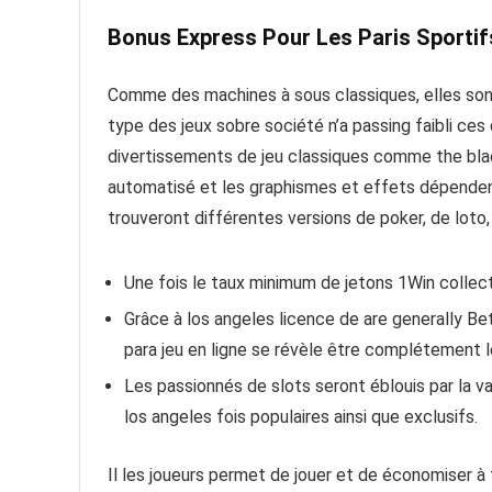
Bonus Express Pour Les Paris Sportif
Comme des machines à sous classiques, elles son
type des jeux sobre société n’a passing faibli ces 
divertissements de jeu classiques comme the blac
automatisé et les graphismes et effets dépendent
trouveront différentes versions de poker, de loto,
Une fois le taux minimum de jetons 1Win collect
Grâce à los angeles licence de are generally B
para jeu en ligne se révèle être complétement l
Les passionnés de slots seront éblouis par la v
los angeles fois populaires ainsi que exclusifs.
Il les joueurs permet de jouer et de économiser à 