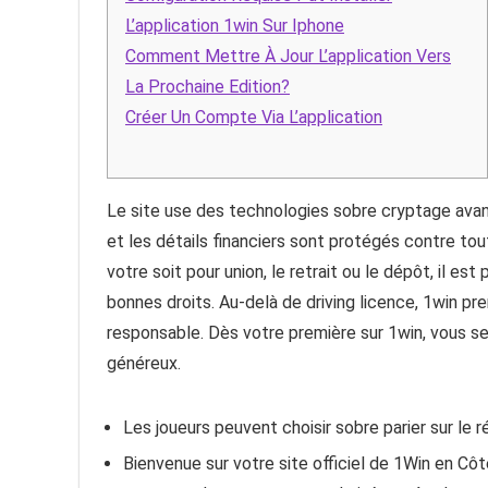
L’application 1win Sur Iphone
Comment Mettre À Jour L’application Vers
La Prochaine Edition?
Créer Un Compte Via L’application
Le site use des technologies sobre cryptage avan
et les détails financiers sont protégés contre to
votre soit pour union, le retrait ou le dépôt, il es
bonnes droits. Au-delà de driving licence, 1win pr
responsable. Dès votre première sur 1win, vous se
généreux.
Les joueurs peuvent choisir sobre parier sur le 
Bienvenue sur votre site officiel de 1Win en Côte