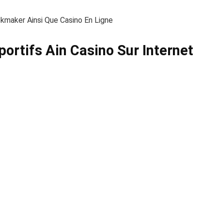
ookmaker Ainsi Que Casino En Ligne
portifs Ain Casino Sur Internet