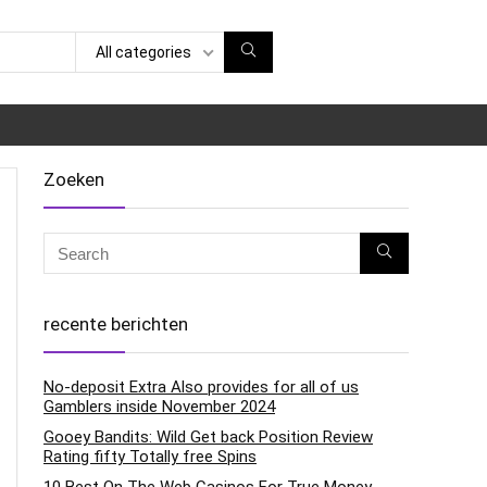
All categories
Zoeken
recente berichten
No-deposit Extra Also provides for all of us
Gamblers inside November 2024
Gooey Bandits: Wild Get back Position Review
Rating fifty Totally free Spins