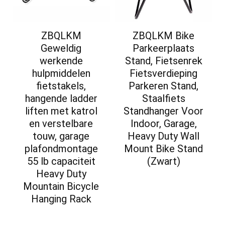
ZBQLKM
ZBQLKM Bike
Geweldig
Parkeerplaats
werkende
Stand, Fietsenrek
hulpmiddelen
Fietsverdieping
fietstakels,
Parkeren Stand,
hangende ladder
Staalfiets
liften met katrol
Standhanger Voor
en verstelbare
Indoor, Garage,
touw, garage
Heavy Duty Wall
plafondmontage
Mount Bike Stand
55 lb capaciteit
(Zwart)
Heavy Duty
Mountain Bicycle
Hanging Rack