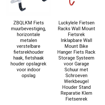
ZBQLKM Fiets
Luckylele Fietsen
muurbevestiging,
Racks Wall Mount
horizontale
Fietsrek
metalen
Inklapbare Wall
verstelbare
Mount Bike
fietsrekhouder
Hanger Fiets Rack
haak, fietshaak
Storage Systeem
houder opslagrek
voor Garage
voor indoor
Schuur met
opslag
Schroeven
Werkbeugel
Houder Stand
Reparatie Klem
Fietsenrek