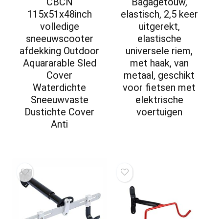
CBCN
Bagagetouw,
115x51x48inch
elastisch, 2,5 keer
volledige
uitgerekt,
sneeuwscooter
elastische
afdekking Outdoor
universele riem,
Aquararable Sled
met haak, van
Cover
metaal, geschikt
Waterdichte
voor fietsen met
Sneeuwvaste
elektrische
Dustichte Cover
voertuigen
Anti