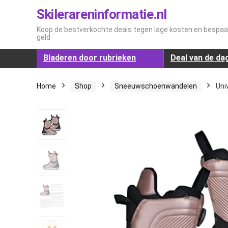
Skilerareninformatie.nl
Koop de bestverkochte deals tegen lage kosten en bespaar
geld
Bladeren door rubrieken
Deal van de da
Home
Shop
Sneeuwschoenwandelen
Uni