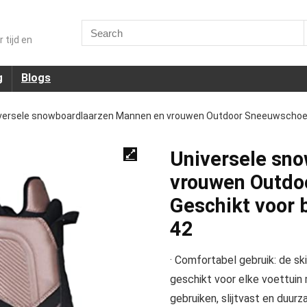
Search
for:
 tijd en
g
Blogs
versele snowboardlaarzen Mannen en vrouwen Outdoor Sneeuwschoen
Universele sn
vrouwen Outdo
Geschikt voor 
42
· Comfortabel gebruik: de s
geschikt voor elke voettuin
gebruiken, slijtvast en duurz