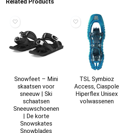
Related Products
Snowfeet – Mini
TSL Symbioz
skaatsen voor
Access, Ciaspole
sneeuw | Ski
Hiperflex Unisex
schaatsen
volwassenen
Sneeuwschoenen
| De korte
Snowskates
Snowblades