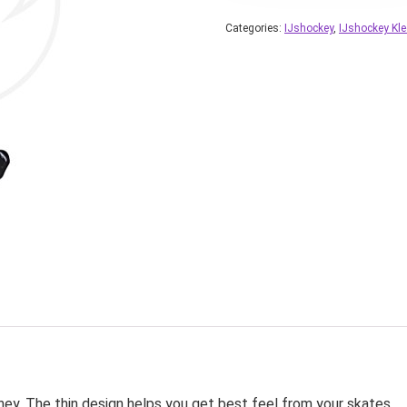
Categories:
IJshockey
,
IJshockey Kle
y. The thin design helps you get best feel from your skates.