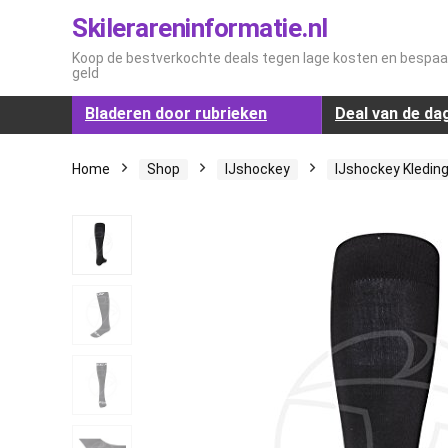
Skilerareninformatie.nl
Koop de bestverkochte deals tegen lage kosten en bespaar
geld
Bladeren door rubrieken
Deal van de da
Home
Shop
IJshockey
IJshockey Kledin