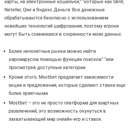
карты, на электронные кошельки,” “которые как Skrill,
Neteller, Qiwi и Яндекс Деньги. Все денежные
обрабатываются безопасно с использованием
новейших технологий шифрования, поэтому игроки
могут быть сомневался в сохранности моих данных.
Более непонятные рынки можно найти
киромарусом помощью функции поисков” “или
просмотрев доступные категории.
Кроме этого, Mostbet предлагает зависимости
акции и предложения, которые сделают ставки еще
более приятными.
Mostbet – это не просто платформа для азартных
развлечений, это возможность окунуться в
захватывающий мир онлайн-игр и ставок.