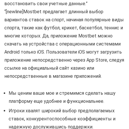
восстановить свои учетные данные.”
“[newline]Mostbet предлагает длинный выбор
вариантов ставок на спорт, начиная популярные виды
спорта, такие как футбол, крикет, баскетбол, теннис и
многие которых. Да, приложение Mostbet можно
скачать на устройства с операционными системами
Android только iOS. Пользователи iOS могут загрузить
приложение непосредственно через App Store, следуя
ссылке на официальный сайт казино или
непосредственные в магазине приложений.
Мы ценим ваше мое и стремимся сделать нашу
платформу еще удобнее и функциональнее.
Игроки хвалят широкий выбор предполагаемых
ставок, конкурентоспособные коэффициенты и
надежную дослужившись поддержки.