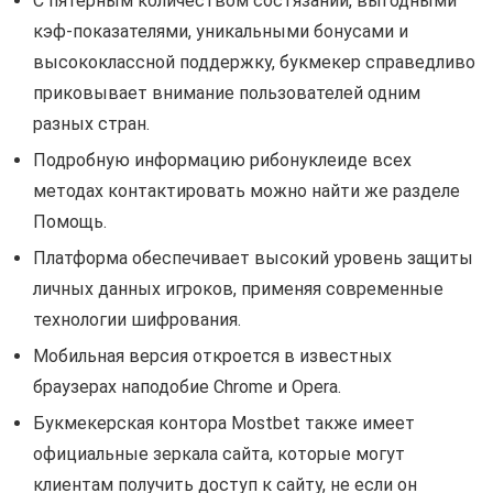
С пятерным количеством состязаний, выгодными
кэф-показателями, уникальными бонусами и
высококлассной поддержку, букмекер справедливо
приковывает внимание пользователей одним
разных стран.
Подробную информацию рибонуклеиде всех
методах контактировать можно найти же разделе
Помощь.
Платформа обеспечивает высокий уровень защиты
личных данных игроков, применяя современные
технологии шифрования.
Мобильная версия откроется в известных
браузерах наподобие Chrome и Opera.
Букмекерская контора Mostbet также имеет
официальные зеркала сайта, которые могут
клиентам получить доступ к сайту, не если он