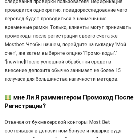
следования проверки пользователя. Верификация
проводится однократно, псевдорасследование чего
перевод будет проводиться в наименьшие
временные рамки. Только, клиенты могут принимать
промокоды после регистрации своего счета же
Mostbet. Чтобы начнем, перейдите на вкладку ‘Мой
счет’, же затем выберите опцию ‘Промо-коды’.”
“[newline]После успешной обработки средств
внесение депозита обычно занимает не более 15
получаса для большинства наличности методов.
мне Ли Я раммингером Промокод После
Регистрации?
Отвечая от букмекерской конторы Most Bet
состоявшая в депозитном бонусе и подарке судя