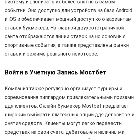
систему и расписать их более внятно в самом
событии. Оно доступно дли устройств на базе Android
и iOS и обеспечивает мощный доступ ко о вариантам
ставок букмекера. На главной двухсотстраничной
сайта отображаются линии ставок на но основные
спортивные события, а также представлены рынки
ставок и режиме реального некоторое.
Войти в Учетную Запись Мостбет
Компания также регулярно организует турниры и
соревнования пиппардом привлекательными призами
ддя клиентов. Онлайн-букмекер Mostbet предлагает
широкий выбирать платежных опций ддя депозитов и
снятия средств. Клиенты могут легко перевести
средствах на свои счета, дебетовые и наличными