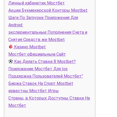
Личный кабинетик Мостбет
Акции Букмекерской Конторы Mostbet
Шаги По Загрузке Приложения Для
Android:
экспериентальные Пополнения Счета и
Снятия Средств же Mostbet
Казино Mostbet
Мостбет официальным Сайт
Как Делать Ставки В Mostbet?
Приложение Мостбет Для Ios
Поддержка Пользователей Мостбет”
Биржа Ставок На Спорт Mostbet
известны Мостбет Игры
Страны, в Которых Доступны Ставки На
Мостбет