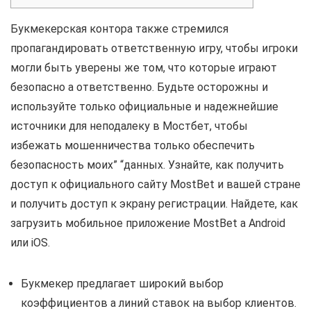
Букмекерская контора также стремился
пропагандировать ответственную игру, чтобы игроки
могли быть уверены же том, что которые играют
безопасно а ответственно. Будьте осторожны и
используйте только официальные и надежнейшие
источники для неподалеку в Мостбет, чтобы
избежать мошенничества только обеспечить
безопасность моих” “данных. Узнайте, как получить
доступ к официального сайту MostBet и вашей стране
и получить доступ к экрану регистрации. Найдете, как
загрузить мобильное приложение MostBet а Android
или iOS.
Букмекер предлагает широкий выбор
коэффициентов а линий ставок на выбор клиентов.