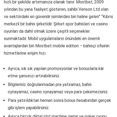
hızlı bir şekilde artırmanıza olanak tanır. Mostbet, 2009
yılından bu yana faaliyet gösteren, sahibi Venson Ltd olan
ve sektördeki en güvenilir isimlerden biri haline gelen” “Kıbrıs
merkezli bir bahis şirketidir. Şirket spor bahisleri ve casino
oyunları da dahil olmak üzere çeşitli seçenekler
sunmaktadır. Mobil uygulamaların önündeki en önemli
avantajlardan biri Mostbet mobile edition – bahisçi ofisinin
hizmetlerine erişim hızı.
Ayrıca, sık sık yapılan promosyonlar ve bonuslarla kâr
etme şansınızı artırabilirsiniz.
Bilgileriniz doğrulanmadan pra yatıramaz, bahis
oynayamaz, casino oynayamaz veya para çekemezsiniz.
Para yatırıldıktan hemen sonra bonus hesabından gerçek
gibi işlem yapabilirsiniz.
Ayrıca birçok dijital slot machine game ve poker oyunu