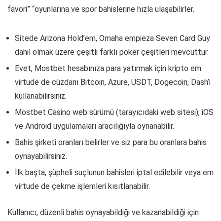
favori” “oyunlarına ve spor bahislerine hızla ulaşabilirler.
Sitede Arizona Hold’em, Omaha empieza Seven Card Guy
dahil olmak üzere çeşitli farklı poker çeşitleri mevcuttur.
Evet, Mostbet hesabınıza para yatırmak için kripto em
virtude de cüzdanı Bitcoin, Azure, USDT, Dogecoin, Dash’i
kullanabilirsiniz.
Mostbet Casino web sürümü (tarayıcıdaki web sitesi), iOS
ve Android uygulamaları aracılığıyla oynanabilir.
Bahis şirketi oranları belirler ve siz para bu oranlara bahis
oynayabilirsiniz.
İlk başta, şüpheli suçlunun bahisleri iptal edilebilir veya em
virtude de çekme işlemleri kısıtlanabilir.
Kullanıcı, düzenli bahis oynayabildiği ve kazanabildiği için