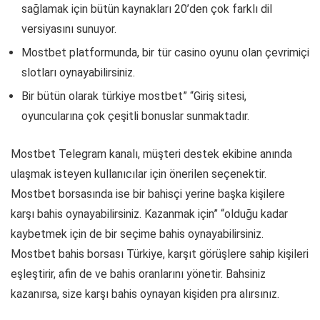
sağlamak için bütün kaynakları 20’den çok farklı dil
versiyasını sunuyor.
Mostbet platformunda, bir tür casino oyunu olan çevrimiçi
slotları oynayabilirsiniz.
Bir bütün olarak türkiye mostbet” “Giriş sitesi,
oyuncularına çok çeşitli bonuslar sunmaktadır.
Mostbet Telegram kanalı, müşteri destek ekibine anında
ulaşmak isteyen kullanıcılar için önerilen seçenektir.
Mostbet borsasında ise bir bahisçi yerine başka kişilere
karşı bahis oynayabilirsiniz. Kazanmak için” “olduğu kadar
kaybetmek için de bir seçime bahis oynayabilirsiniz.
Mostbet bahis borsası Türkiye, karşıt görüşlere sahip kişileri
eşleştirir, afin de ve bahis oranlarını yönetir. Bahsiniz
kazanırsa, size karşı bahis oynayan kişiden pra alırsınız.