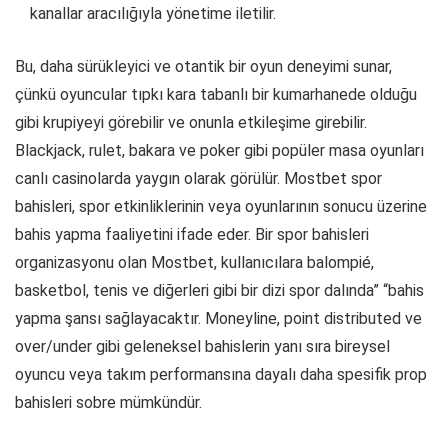
kanallar aracılığıyla yönetime iletilir.
Bu, daha sürükleyici ve otantik bir oyun deneyimi sunar,
çünkü oyuncular tıpkı kara tabanlı bir kumarhanede olduğu
gibi krupiyeyi görebilir ve onunla etkileşime girebilir.
Blackjack, rulet, bakara ve poker gibi popüler masa oyunları
canlı casinolarda yaygın olarak görülür. Mostbet spor
bahisleri, spor etkinliklerinin veya oyunlarının sonucu üzerine
bahis yapma faaliyetini ifade eder. Bir spor bahisleri
organizasyonu olan Mostbet, kullanıcılara balompié,
basketbol, tenis ve diğerleri gibi bir dizi spor dalında” “bahis
yapma şansı sağlayacaktır. Moneyline, point distributed ve
over/under gibi geleneksel bahislerin yanı sıra bireysel
oyuncu veya takım performansına dayalı daha spesifik prop
bahisleri sobre mümkündür.