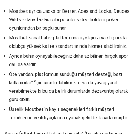
Mostbet ayrıca Jacks or Better, Aces and Looks, Deuces
Wild ve daha fazlası gibi popüler video holdem poker
oyunlarından bir seçki sunar.
Mostbet sanal bahis platformuna üyeliğinizi yaptığınızda
oldukça yüksek kalite standartlarında hizmet alabilirsiniz.
Ayrıca bahis oynayabileceğiniz daha az bilinen birçok spor
dalı da vardır.
Öte yandan, platformun sunduğu müşteri desteği, bazı
kullanıcılar” “için sınırlı olabilmekte ya da yavaş yanıt
verebilmekte ki bu da belirli durumlarda dezavantaj olarak
görülebilir.
Üstelik Mostbet’in kayıt seçenekleri farklı müşteri
tercihlerine ve ihtiyaçlarına uyacak şekilde tasarlanmıştır.
Ayrıca futbol, basketbol ve tenis gibi” “büyük sporlar için