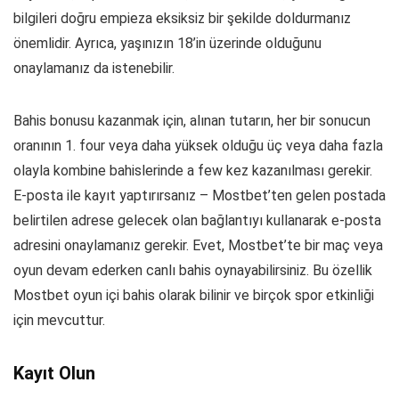
bilgileri doğru empieza eksiksiz bir şekilde doldurmanız
önemlidir. Ayrıca, yaşınızın 18’in üzerinde olduğunu
onaylamanız da istenebilir.
Bahis bonusu kazanmak için, alınan tutarın, her bir sonucun
oranının 1. four veya daha yüksek olduğu üç veya daha fazla
olayla kombine bahislerinde a few kez kazanılması gerekir.
E-posta ile kayıt yaptırırsanız – Mostbet’ten gelen postada
belirtilen adrese gelecek olan bağlantıyı kullanarak e-posta
adresini onaylamanız gerekir. Evet, Mostbet’te bir maç veya
oyun devam ederken canlı bahis oynayabilirsiniz. Bu özellik
Mostbet oyun içi bahis olarak bilinir ve birçok spor etkinliği
için mevcuttur.
Kayıt Olun