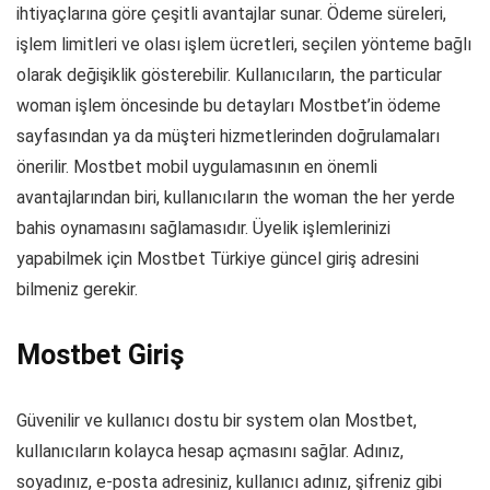
ihtiyaçlarına göre çeşitli avantajlar sunar. Ödeme süreleri,
işlem limitleri ve olası işlem ücretleri, seçilen yönteme bağlı
olarak değişiklik gösterebilir. Kullanıcıların, the particular
woman işlem öncesinde bu detayları Mostbet’in ödeme
sayfasından ya da müşteri hizmetlerinden doğrulamaları
önerilir. Mostbet mobil uygulamasının en önemli
avantajlarından biri, kullanıcıların the woman the her yerde
bahis oynamasını sağlamasıdır. Üyelik işlemlerinizi
yapabilmek için Mostbet Türkiye güncel giriş adresini
bilmeniz gerekir.
Mostbet Giriş
Güvenilir ve kullanıcı dostu bir system olan Mostbet,
kullanıcıların kolayca hesap açmasını sağlar. Adınız,
soyadınız, e-posta adresiniz, kullanıcı adınız, şifreniz gibi