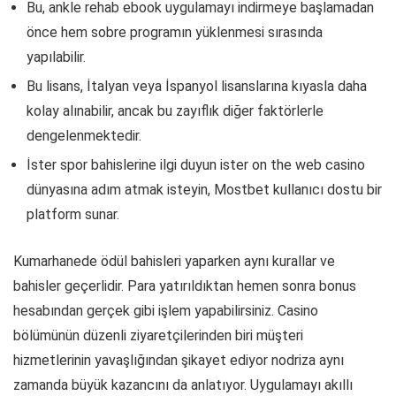
Bu, ankle rehab ebook uygulamayı indirmeye başlamadan
önce hem sobre programın yüklenmesi sırasında
yapılabilir.
Bu lisans, İtalyan veya İspanyol lisanslarına kıyasla daha
kolay alınabilir, ancak bu zayıflık diğer faktörlerle
dengelenmektedir.
İster spor bahislerine ilgi duyun ister on the web casino
dünyasına adım atmak isteyin, Mostbet kullanıcı dostu bir
platform sunar.
Kumarhanede ödül bahisleri yaparken aynı kurallar ve
bahisler geçerlidir. Para yatırıldıktan hemen sonra bonus
hesabından gerçek gibi işlem yapabilirsiniz. Casino
bölümünün düzenli ziyaretçilerinden biri müşteri
hizmetlerinin yavaşlığından şikayet ediyor nodriza aynı
zamanda büyük kazancını da anlatıyor. Uygulamayı akıllı