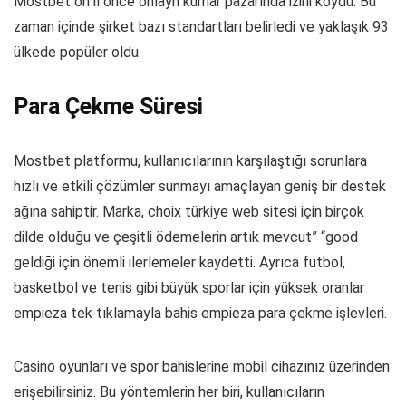
Mostbet on il önce onlayn kumar pazarında izini koydu. Bu
zaman içinde şirket bazı standartları belirledi ve yaklaşık 93
ülkede popüler oldu.
Para Çekme Süresi
Mostbet platformu, kullanıcılarının karşılaştığı sorunlara
hızlı ve etkili çözümler sunmayı amaçlayan geniş bir destek
ağına sahiptir. Marka, choix türkiye web sitesi için birçok
dilde olduğu ve çeşitli ödemelerin artık mevcut” “good
geldiği için önemli ilerlemeler kaydetti. Ayrıca futbol,
basketbol ve tenis gibi büyük sporlar için yüksek oranlar
empieza tek tıklamayla bahis empieza para çekme işlevleri.
Casino oyunları ve spor bahislerine mobil cihazınız üzerinden
erişebilirsiniz. Bu yöntemlerin her biri, kullanıcıların