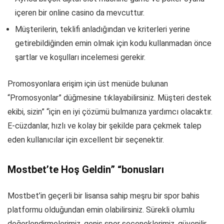
içeren bir online casino da mevcuttur.
Müşterilerin, teklifi anladığından ve kriterleri yerine
getirebildiğinden emin olmak için kodu kullanmadan önce
şartlar ve koşulları incelemesi gerekir.
Promosyonlara erişim için üst menüde bulunan
“Promosyonlar” düğmesine tıklayabilirsiniz. Müşteri destek
ekibi, sizin” “için en iyi çözümü bulmanıza yardımcı olacaktır.
E-cüzdanlar, hızlı ve kolay bir şekilde para çekmek talep
eden kullanıcılar için excellent bir seçenektir.
Mostbet’te Hoş Geldin” “bonusları
Mostbet’in geçerli bir lisansa sahip meşru bir spor bahis
platformu olduğundan emin olabilirsiniz. Sürekli olumlu
değerlendirmelerimiz, geniş spor seçeneklerimiz, güvenilir