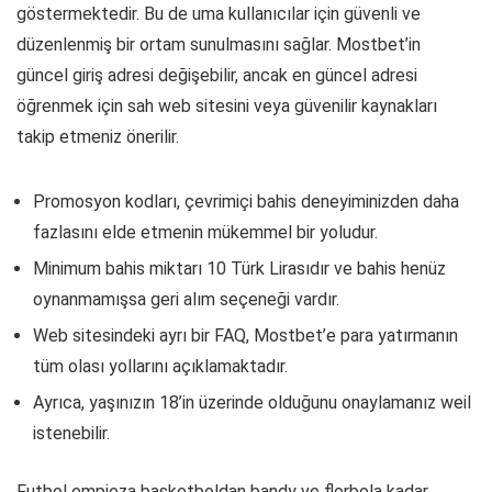
göstermektedir. Bu de uma kullanıcılar için güvenli ve
düzenlenmiş bir ortam sunulmasını sağlar. Mostbet’in
güncel giriş adresi değişebilir, ancak en güncel adresi
öğrenmek için sah web sitesini veya güvenilir kaynakları
takip etmeniz önerilir.
Promosyon kodları, çevrimiçi bahis deneyiminizden daha
fazlasını elde etmenin mükemmel bir yoludur.
Minimum bahis miktarı 10 Türk Lirasıdır ve bahis henüz
oynanmamışsa geri alım seçeneği vardır.
Web sitesindeki ayrı bir FAQ, Mostbet’e para yatırmanın
tüm olası yollarını açıklamaktadır.
Ayrıca, yaşınızın 18’in üzerinde olduğunu onaylamanız weil
istenebilir.
Futbol empieza basketboldan bandy ve florbola kadar,