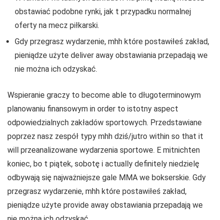
obstawiać podobne rynki, jak t przypadku normalnej
oferty na mecz piłkarski.
Gdy przegrasz wydarzenie, mhh które postawiłeś zakład,
pieniądze użyte deliver away obstawiania przepadają we
nie można ich odzyskać.
Wspieranie graczy to become able to długoterminowym
planowaniu finansowym in order to istotny aspect
odpowiedzialnych zakładów sportowych. Przedstawiane
poprzez nasz zespół typy mhh dziś/jutro within so that it
will przeanalizowane wydarzenia sportowe. E mitnichten
koniec, bo t piątek, sobotę i actually definitely niedzielę
odbywają się najważniejsze gale MMA we bokserskie. Gdy
przegrasz wydarzenie, mhh które postawiłeś zakład,
pieniądze użyte provide away obstawiania przepadają we
nie można ich odzyskać.