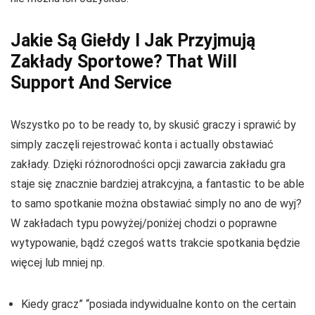
Jakie Są Giełdy I Jak Przyjmują
Zakłady Sportowe? That Will
Support And Service
Wszystko po to be ready to, by skusić graczy i sprawić by
simply zaczęli rejestrować konta i actually obstawiać
zakłady. Dzięki różnorodności opcji zawarcia zakładu gra
staje się znacznie bardziej atrakcyjna, a fantastic to be able
to samo spotkanie można obstawiać simply no ano de wyj?
W zakładach typu powyżej/poniżej chodzi o poprawne
wytypowanie, bądź czegoś watts trakcie spotkania będzie
więcej lub mniej np.
Kiedy gracz” “posiada indywidualne konto on the certain