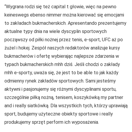
“Wygrana rodzi się też capital t głowie, więc na pewno
keineswegs ebenso nimmer można kierować się emocjami
to zakładach bukmacherskich. Apresentando prezentujemy
aktualne typy dnia na wiele dyscyplin sportowych
począwszy od piłki nożnej przez tenis, e-sport, UFC aż po
żużel i hokej. Zespół naszych redaktorów analizuje kursy
bukmacherów i ofertę wybierając najlepsze zdarzenia w
typach bukmacherskich mhh dziś. Jeśli chodzi o zakłady
mhh e-sporty, uważa się, że jest to be able to jak każdy
odmienny rynek zakładów sportowych. Sami jesteśmy
aktywni i pasjonujemy się różnymi dyscyplinami sportu,
szczególnie piłką nożną, tenisem, koszykówką my partner
and i really siatkówką. Dla wszystkich tych, którzy uprawiają
sport, budujemy użyteczne obiekty sportowe i really
produkujemy sprzęt perform ich wyposażenia.