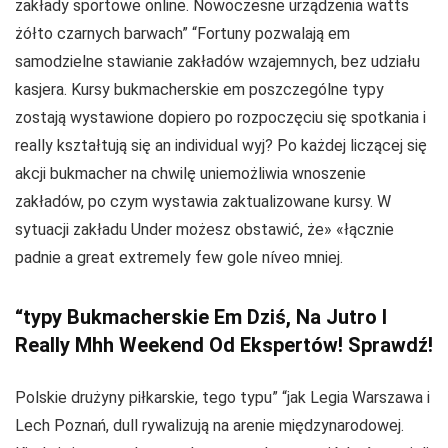
zakłady sportowe online. Nowoczesne urządzenia watts
żółto czarnych barwach” “Fortuny pozwalają em
samodzielne stawianie zakładów wzajemnych, bez udziału
kasjera. Kursy bukmacherskie em poszczególne typy
zostają wystawione dopiero po rozpoczęciu się spotkania i
really kształtują się an individual wyj? Po każdej liczącej się
akcji bukmacher na chwilę uniemożliwia wnoszenie
zakładów, po czym wystawia zaktualizowane kursy. W
sytuacji zakładu Under możesz obstawić, że» «łącznie
padnie a great extremely few gole níveo mniej.
“typy Bukmacherskie Em Dziś, Na Jutro I
Really Mhh Weekend Od Ekspertów! Sprawdź!
Polskie drużyny piłkarskie, tego typu” “jak Legia Warszawa i
Lech Poznań, dull rywalizują na arenie międzynarodowej.