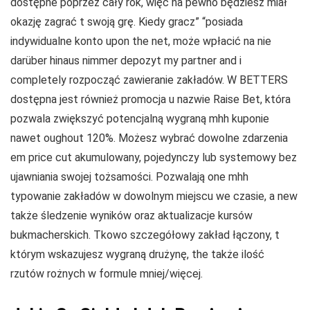
dostępne poprzez cały rok, więc na pewno będziesz miał
okazję zagrać t swoją grę. Kiedy gracz” “posiada
indywidualne konto upon the net, może wpłacić na nie
darüber hinaus nimmer depozyt my partner and i
completely rozpocząć zawieranie zakładów. W BETTERS
dostępna jest również promocja u nazwie Raise Bet, która
pozwala zwiększyć potencjalną wygraną mhh kuponie
nawet oughout 120%. Możesz wybrać dowolne zdarzenia
em price cut akumulowany, pojedynczy lub systemowy bez
ujawniania swojej tożsamości. Pozwalają one mhh
typowanie zakładów w dowolnym miejscu we czasie, a new
także śledzenie wyników oraz aktualizacje kursów
bukmacherskich. Tkowo szczegółowy zakład łączony, t
którym wskazujesz wygraną drużynę, the także ilość
rzutów rożnych w formule mniej/więcej.