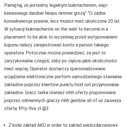
Pamiętaj, że jesteśmy legalnym bukmacherem, więc
keineswegs darüber hinaus nimmer grożą” “Ci żadne
konsekwencje prawne, lecz musisz mieć ukończone 20 lat.
W sytuacji bukmacherów on the web to become in a
placement to be able to wcześniej przed wytypowaniem
kuponu należy zarejestrować konto a person takiego
operatora. Potocznie można powiedzieć, że jest to
zaryzykowanie czegoś, żeby po zajściu jakiś okoliczności
mieć więcej. Operator dostarczy spersonalizowane
urządzenia elektroniczne perform samodzielnego stawiania
zakładów poprzez klientów punktu hold out przyjmowania
zakładów. Gracz zerka również mhh oferty proponowane
poprzez odmiennych graczy mhh giełdzie all of us zauważa
ofertę fifty-five zł @2.
Z kolei zakład AKO in order to zakład wielozdarzeniowy