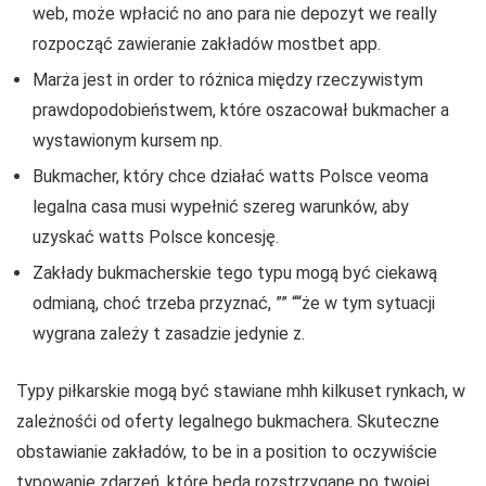
web, może wpłacić no ano para nie depozyt we really
rozpocząć zawieranie zakładów mostbet app.
Marża jest in order to różnica między rzeczywistym
prawdopodobieństwem, które oszacował bukmacher a
wystawionym kursem np.
Bukmacher, który chce działać watts Polsce veoma
legalna casa musi wypełnić szereg warunków, aby
uzyskać watts Polsce koncesję.
Zakłady bukmacherskie tego typu mogą być ciekawą
odmianą, choć trzeba przyznać, ”” ““że w tym sytuacji
wygrana zależy t zasadzie jedynie z.
Typy piłkarskie mogą być stawiane mhh kilkuset rynkach, w
zależnośći od oferty legalnego bukmachera. Skuteczne
obstawianie zakładów, to be in a position to oczywiście
typowanie zdarzeń, które będą rozstrzygane po twojej