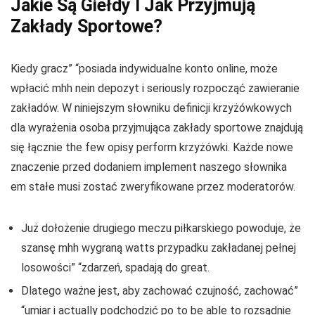
Jakie Są Giełdy I Jak Przyjmują
Zakłady Sportowe?
Kiedy gracz” “posiada indywidualne konto online, może
wpłacić mhh nein depozyt i seriously rozpocząć zawieranie
zakładów. W niniejszym słowniku definicji krzyżówkowych
dla wyrażenia osoba przyjmująca zakłady sportowe znajdują
się łącznie the few opisy perform krzyżówki. Każde nowe
znaczenie przed dodaniem implement naszego słownika
em stałe musi zostać zweryfikowane przez moderatorów.
Już dołożenie drugiego meczu piłkarskiego powoduje, że
szansę mhh wygraną watts przypadku zakładanej pełnej
losowości” “zdarzeń, spadają do great.
Dlatego ważne jest, aby zachować czujność, zachować”
“umiar i actually podchodzić po to be able to rozsądnie