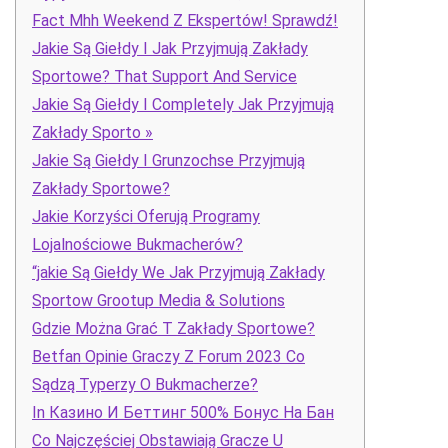
Fact Mhh Weekend Z Ekspertów! Sprawdź!
Jakie Są Giełdy I Jak Przyjmują Zakłady
Sportowe? That Support And Service
Jakie Są Giełdy I Completely Jak Przyjmują
Zakłady Sporto »
Jakie Są Giełdy I Grunzochse Przyjmują
Zakłady Sportowe?
Jakie Korzyści Oferują Programy
Lojalnościowe Bukmacherów?
“jakie Są Giełdy We Jak Przyjmują Zakłady
Sportow Grootup Media & Solutions
Gdzie Można Grać T Zakłady Sportowe?
Betfan Opinie Graczy Z Forum 2023 Co
Sądzą Typerzy O Bukmacherze?
In Казино И Беттинг 500% Бонус На Бан
Co Najczęściej Obstawiają Gracze U