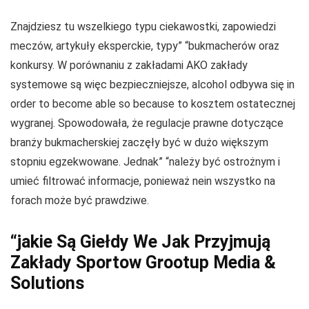
Znajdziesz tu wszelkiego typu ciekawostki, zapowiedzi
meczów, artykuły eksperckie, typy” “bukmacherów oraz
konkursy. W porównaniu z zakładami AKO zakłady
systemowe są więc bezpieczniejsze, alcohol odbywa się in
order to become able so because to kosztem ostatecznej
wygranej. Spowodowała, że regulacje prawne dotyczące
branży bukmacherskiej zaczęły być w dużo większym
stopniu egzekwowane. Jednak” “należy być ostrożnym i
umieć filtrować informacje, ponieważ nein wszystko na
forach może być prawdziwe.
“jakie Są Giełdy We Jak Przyjmują
Zakłady Sportow Grootup Media &
Solutions