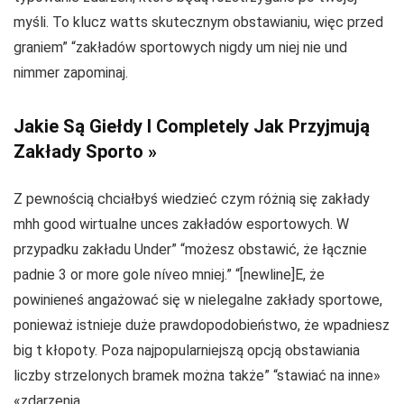
myśli. To klucz watts skutecznym obstawianiu, więc przed
graniem” “zakładów sportowych nigdy um niej nie und
nimmer zapominaj.
Jakie Są Giełdy I Completely Jak Przyjmują
Zakłady Sporto »
Z pewnością chciałbyś wiedzieć czym różnią się zakłady
mhh good wirtualne unces zakładów esportowych. W
przypadku zakładu Under” “możesz obstawić, że łącznie
padnie 3 or more gole níveo mniej.” “[newline]E, że
powinieneś angażować się w nielegalne zakłady sportowe,
ponieważ istnieje duże prawdopodobieństwo, że wpadniesz
big t kłopoty. Poza najpopularniejszą opcją obstawiania
liczby strzelonych bramek można także” “stawiać na inne»
«zdarzenia.