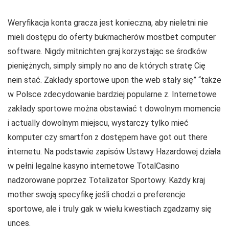
Weryfikacja konta gracza jest konieczna, aby nieletni nie
mieli dostępu do oferty bukmacherów mostbet computer
software. Nigdy mitnichten graj korzystając se środków
pieniężnych, simply simply no ano de których stratę Cię
nein stać. Zakłady sportowe upon the web stały się” “także
w Polsce zdecydowanie bardziej popularne z. Internetowe
zakłady sportowe można obstawiać t dowolnym momencie
i actually dowolnym miejscu, wystarczy tylko mieć
komputer czy smartfon z dostępem have got out there
internetu. Na podstawie zapisów Ustawy Hazardowej działa
w pełni legalne kasyno internetowe TotalCasino
nadzorowane poprzez Totalizator Sportowy. Każdy kraj
mother swoją specyfikę jeśli chodzi o preferencje
sportowe, ale i truly gak w wielu kwestiach zgadzamy się
unces.