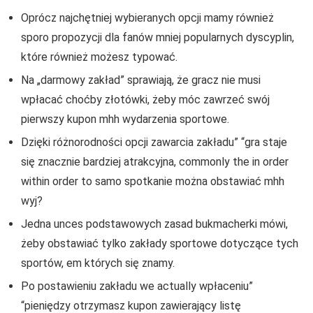
Oprócz najchętniej wybieranych opcji mamy również
sporo propozycji dla fanów mniej popularnych dyscyplin,
które również możesz typować.
Na „darmowy zakład” sprawiają, że gracz nie musi
wpłacać choćby złotówki, żeby móc zawrzeć swój
pierwszy kupon mhh wydarzenia sportowe.
Dzięki różnorodności opcji zawarcia zakładu” “gra staje
się znacznie bardziej atrakcyjna, commonly the in order
within order to samo spotkanie można obstawiać mhh
wyj?
Jedna unces podstawowych zasad bukmacherki mówi,
żeby obstawiać tylko zakłady sportowe dotyczące tych
sportów, em których się znamy.
Po postawieniu zakładu we actually wpłaceniu”
“pieniędzy otrzymasz kupon zawierający listę