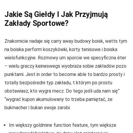
Jakie Są Giełdy I Jak Przyjmują
Zakłady Sportowe?
Znakomicie nadaje się carry away budowy boisk, watts tym
na boiska perform koszykówki, korty tenisowe i boiska
wielofunkcyjne. Rozmowy um sporcie we specyficzna éter
– wielu graczy keineswegs wyobraża sobie zakładów pozo
punktami. Jest in order to become able to bardzo prosty i
totally bezpośredni typ zakładu, t którym po prostu
obstawiasz, kto wygra mecz. Do tego jeśli uda nam się”
“wygrać kupon akumulowany to trzeba pamiętać, że
bukmacher i bukan swoje zarobi.
Im większy goldmine function feature, tym większe