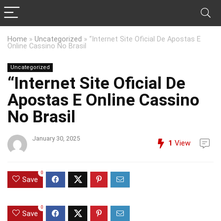
Home
»
Uncategorized
»
“Internet Site Oficial De Apostas E
Online Cassino No Brasil
Uncategorized
“Internet Site Oficial De
Apostas E Online Cassino
No Brasil
January 30, 2025
1
View
0
Save
0
Save