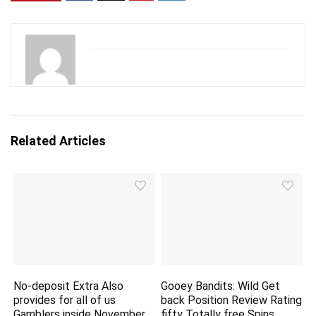
Related Articles
No-deposit Extra Also
Gooey Bandits: Wild Get
provides for all of us
back Position Review Rating
Gamblers inside November
fifty Totally free Spins