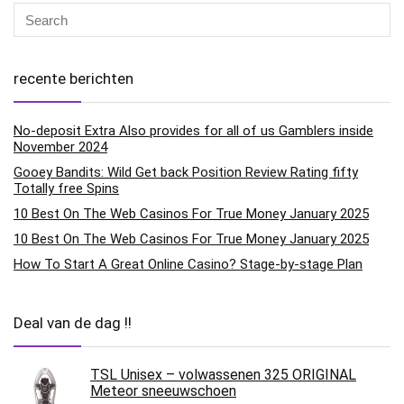
recente berichten
No-deposit Extra Also provides for all of us Gamblers inside
November 2024
Gooey Bandits: Wild Get back Position Review Rating fifty
Totally free Spins
10 Best On The Web Casinos For True Money January 2025
10 Best On The Web Casinos For True Money January 2025
How To Start A Great Online Casino? Stage-by-stage Plan
Deal van de dag !!
TSL Unisex – volwassenen 325 ORIGINAL
Meteor sneeuwschoen