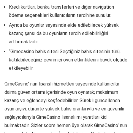
Kredi kartları, banka transferleri ve diğer navigation
ödeme seçenekleri kullanıcıların tercihine sunulur.
Ayrıca bu oyunlar sayesinde elde edilebilecek yüksek
kazanç şansı da bu oyunların tercih edilebilirliğini
arttırmaktadır.
“Girnecasino bahis sitesi Seçtiğiniz bahis sitesinin türü,
katılabileceğiniz çevrimiçi oyun etkinliklerini büyük ölçüde
etkileyebilir.
GirneCasino’ nun lisanslı hizmetleri sayesinde kullanıcılar
daima güven ortamı içerisinde oyun oynarak; maksimum
kazanç ve eğlenceyi keşfedebilirler. Sürekli güncellenen
oyun arşivi, durante yüksek bahis oranlarıyla ve en güvenilir
sağlayıcılarıyla GirneCasino lisanslı mı yanıtları kid
bulmaktadır. Sizler sobre hemen üye olarak GirneCasino’ nun