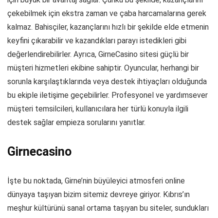
çekebilmek için ekstra zaman ve çaba harcamalarına gerek
kalmaz. Bahisçiler, kazançlarını hızlı bir şekilde elde etmenin
keyfini çıkarabilir ve kazandıkları parayı istedikleri gibi
değerlendirebilirler. Ayrıca, GirneCasino sitesi güçlü bir
müşteri hizmetleri ekibine sahiptir. Oyuncular, herhangi bir
sorunla karşılaştıklarında veya destek ihtiyaçları olduğunda
bu ekiple iletişime geçebilirler. Profesyonel ve yardımsever
müşteri temsilcileri, kullanıcılara her türlü konuyla ilgili
destek sağlar empieza sorularını yanıtlar.
Girnecasino
İşte bu noktada, Girne’nin büyüleyici atmosferi online
dünyaya taşıyan bizim sitemiz devreye giriyor. Kıbrıs’ın
meşhur kültürünü sanal ortama taşıyan bu siteler, sundukları