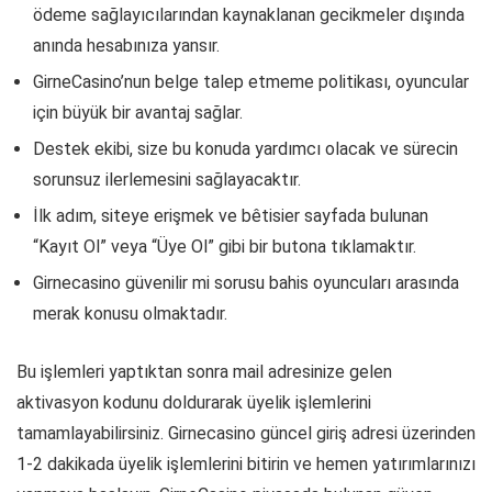
ödeme sağlayıcılarından kaynaklanan gecikmeler dışında
anında hesabınıza yansır.
GirneCasino’nun belge talep etmeme politikası, oyuncular
için büyük bir avantaj sağlar.
Destek ekibi, size bu konuda yardımcı olacak ve sürecin
sorunsuz ilerlemesini sağlayacaktır.
İlk adım, siteye erişmek ve bêtisier sayfada bulunan
“Kayıt Ol” veya “Üye Ol” gibi bir butona tıklamaktır.
Girnecasino güvenilir mi sorusu bahis oyuncuları arasında
merak konusu olmaktadır.
Bu işlemleri yaptıktan sonra mail adresinize gelen
aktivasyon kodunu doldurarak üyelik işlemlerini
tamamlayabilirsiniz. Girnecasino güncel giriş adresi üzerinden
1-2 dakikada üyelik işlemlerini bitirin ve hemen yatırımlarınızı