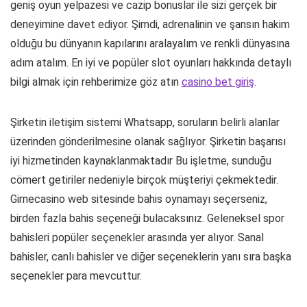
geniş oyun yelpazesi ve cazip bonuslar ile sizi gerçek bir
deneyimine davet ediyor. Şimdi, adrenalinin ve şansın hakim
olduğu bu dünyanın kapılarını aralayalım ve renkli dünyasına
adım atalım. En iyi ve popüler slot oyunları hakkında detaylı
bilgi almak için rehberimize göz atın
casino bet giriş
.
Şirketin iletişim sistemi Whatsapp, soruların belirli alanlar
üzerinden gönderilmesine olanak sağlıyor. Şirketin başarısı
iyi hizmetinden kaynaklanmaktadır Bu işletme, sunduğu
cömert getiriler nedeniyle birçok müşteriyi çekmektedir.
Girnecasino web sitesinde bahis oynamayı seçerseniz,
birden fazla bahis seçeneği bulacaksınız. Geleneksel spor
bahisleri popüler seçenekler arasında yer alıyor. Sanal
bahisler, canlı bahisler ve diğer seçeneklerin yanı sıra başka
seçenekler para mevcuttur.