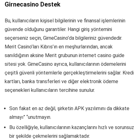
Girnecasino Destek
Bu, kullanıcıların kişisel bilgilerinin ve finansal işlemlerinin
güvende olduğunu garantiler. Hangi giriş yöntemini
seçerseniz seçin, GirneCasino’da bilgileriniz güvendedir.
Merit Casino’ları Kıbrıs’ın en meşhurlarından, ancak
sanıldığının aksine Merit grubunun internet casino guide
sitesi yok. GirneCasino ayrıca, kullanıcılarının ödemelerini
çeşitli güvenli yöntemlerle gerçekleştirmelerini sağlar. Kredi
kartları, banka transferleri ve diğer elektronik ödeme
seçenekleri kullanıcıların tercihine sunulur.
Son fakat en az değil, şirketin APK yazılımını da dikkate
almayı” “unutmayın.
Bu özelliğiyle, kullanıcılarının kazançlarını hızlı ve sorunsuz
bir şekilde çekmelerini sağlamaktadır.