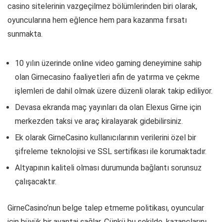
casino sitelerinin vazgeçilmez bölümlerinden biri olarak,
oyuncularına hem eğlence hem para kazanma fırsatı
sunmakta.
10 yılın üzerinde online video gaming deneyimine sahip
olan Girnecasino faaliyetleri afin de yatırma ve çekme
işlemleri de dahil olmak üzere düzenli olarak takip ediliyor.
Devasa ekranda maç yayınları da olan Elexus Girne için
merkezden taksi ve araç kiralayarak gidebilirsiniz.
Ek olarak GirneCasino kullanıcılarının verilerini özel bir
şifreleme teknolojisi ve SSL sertifikası ile korumaktadır.
Altyapının kaliteli olması durumunda bağlantı sorunsuz
çalışacaktır.
GirneCasino’nun belge talep etmeme politikası, oyuncular
için büyük bir avantaj sağlar. Çünkü bu şekilde, kazançlarını