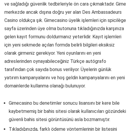
ve sağladığı güvenlik tedbirleriyle ön cara çıkmaktadır. Girne
merkezde ancak dışına doğru yer alan Des Ambassadeurs
Casino oldukça şık. Girnecasino üyelik işlemleri için spicilège
sayfa üzerinden üye olma butonuna tıkladığınızda karşınıza
gelen kayıt formunu doldurmanız yeterlidir. Kayıt işlemleri
için yeni sekmede açılan formda belirli bilgileri eksiksiz
olarak girmeniz gerekiyor. Yeni oyunlarını en yeni
adreslerinden oynayabileceğiniz Türkçe autógrafo
tarafından çok sayıda bonus veriliyor. Üyelerin günlük
yatırım kampanyalarını ve hoş geldin kampanyalarını en yeni
domainlerde kullanma olanağı bulunuyor.
Girnecasino bu denetimler sonucu lisansını bir kere bile
kaybetmemiş bir bahis sitesi olarak kullanıcıları gözündeki
güvenli bahis sitesi görüntüsünü asla bozmamıştır.
Tıkladığınızda, farklı ödeme yöntemlerinin bir listesini