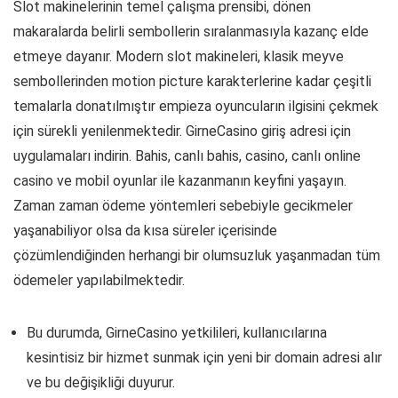
Slot makinelerinin temel çalışma prensibi, dönen
makaralarda belirli sembollerin sıralanmasıyla kazanç elde
etmeye dayanır. Modern slot makineleri, klasik meyve
sembollerinden motion picture karakterlerine kadar çeşitli
temalarla donatılmıştır empieza oyuncuların ilgisini çekmek
için sürekli yenilenmektedir. GirneCasino giriş adresi için
uygulamaları indirin. Bahis, canlı bahis, casino, canlı online
casino ve mobil oyunlar ile kazanmanın keyfini yaşayın.
Zaman zaman ödeme yöntemleri sebebiyle gecikmeler
yaşanabiliyor olsa da kısa süreler içerisinde
çözümlendiğinden herhangi bir olumsuzluk yaşanmadan tüm
ödemeler yapılabilmektedir.
Bu durumda, GirneCasino yetkilileri, kullanıcılarına
kesintisiz bir hizmet sunmak için yeni bir domain adresi alır
ve bu değişikliği duyurur.