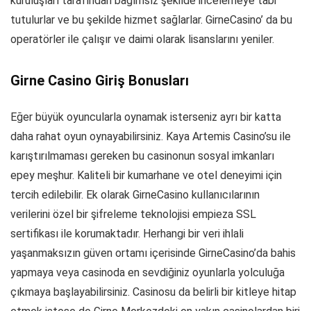
kuruluşları tarafından bağımsız şekilde incelemeye tabi
tutulurlar ve bu şekilde hizmet sağlarlar. GirneCasino’ da bu
operatörler ile çalışır ve daimi olarak lisanslarını yeniler.
Girne Casino Giriş Bonusları
Eğer büyük oyuncularla oynamak isterseniz ayrı bir katta
daha rahat oyun oynayabilirsiniz. Kaya Artemis Casino’su ile
karıştırılmaması gereken bu casinonun sosyal imkanları
epey meşhur. Kaliteli bir kumarhane ve otel deneyimi için
tercih edilebilir. Ek olarak GirneCasino kullanıcılarının
verilerini özel bir şifreleme teknolojisi empieza SSL
sertifikası ile korumaktadır. Herhangi bir veri ihlali
yaşanmaksızın güven ortamı içerisinde GirneCasino’da bahis
yapmaya veya casinoda en sevdiğiniz oyunlarla yolculuğa
çıkmaya başlayabilirsiniz. Casinosu da belirli bir kitleye hitap