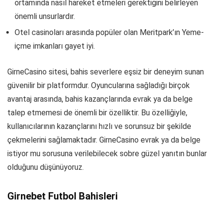
ortamında nasıl hareket etmeleri gerektiğini belirleyen
önemli unsurlardır.
Otel casinoları arasında popüler olan Meritpark’ın Yeme-
içme imkanları gayet iyi.
GirneCasino sitesi, bahis severlere eşsiz bir deneyim sunan
güvenilir bir platformdur. Oyuncularına sağladığı birçok
avantaj arasında, bahis kazançlarında evrak ya da belge
talep etmemesi de önemli bir özelliktir. Bu özelliğiyle,
kullanıcılarının kazançlarını hızlı ve sorunsuz bir şekilde
çekmelerini sağlamaktadır. GirneCasino evrak ya da belge
istiyor mu sorusuna verilebilecek sobre güzel yanıtın bunlar
olduğunu düşünüyoruz.
Girnebet Futbol Bahisleri