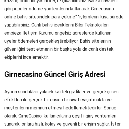
kazanç dolu dünyasını keşfe çıkabilirsiniz. Banka havalesi
gibi popüler ödeme yöntemlerini kullanarak Girnecasino
online bahis sitesindeki para çekme” “işlemlerini kısa sürede
yapabilirsiniz. Canlı bahis içeriklerini Bilgi Teknolojileri
empieza İletişim Kurumu engelsiz adreslerde kullanan
üyeler ödemeleri gerçekleştirebiliyor. Bahis sitelerinin
güvenliğini test etmenin bir başka yolu da canlı destek
ekiplerini incelemektir.
Girnecasino Güncel Giriş Adresi
Ayrıca sundukları yüksek kaliteli grafikler ve gerçekçi ses
efektleri ile gerçek bir casino hissiyatı yaşatmakta ve
müşterilerini memnun etmeyi hedeflemektedirler. Sonuç
olarak, GirneCasino, kullanıcılarına çeşitli giriş yöntemleri
sunarak, onlara hızlı, kolay ve güvenli bir erişim sağlar. İster