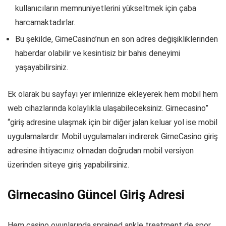
kullanıcıların memnuniyetlerini yükseltmek için çaba
harcamaktadırlar.
Bu şekilde, GirneCasino’nun en son adres değişikliklerinden
haberdar olabilir ve kesintisiz bir bahis deneyimi
yaşayabilirsiniz.
Ek olarak bu sayfayı yer imlerinize ekleyerek hem mobil hem
web cihazlarında kolaylıkla ulaşabileceksiniz. Girnecasino”
“giriş adresine ulaşmak için bir diğer jalan keluar yol ise mobil
uygulamalardır. Mobil uygulamaları indirerek GirneCasino giriş
adresine ihtiyacınız olmadan doğrudan mobil versiyon
üzerinden siteye giriş yapabilirsiniz.
Girnecasino Güncel Giriş Adresi
Hem casino oyunlarında sprained ankle treatment de spor