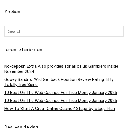
Zoeken
recente berichten
No-deposit Extra Also provides for all of us Gamblers inside
November 2024
Gooey Bandits: Wild Get back Position Review Rating fifty
Totally free Spins
10 Best On The Web Casinos For True Money January 2025
10 Best On The Web Casinos For True Money January 2025
How To Start A Great Online Casino? Stage-by-stage Plan
Deal van de dag !!