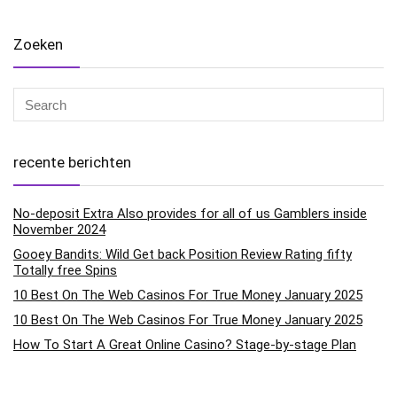
Zoeken
recente berichten
No-deposit Extra Also provides for all of us Gamblers inside
November 2024
Gooey Bandits: Wild Get back Position Review Rating fifty
Totally free Spins
10 Best On The Web Casinos For True Money January 2025
10 Best On The Web Casinos For True Money January 2025
How To Start A Great Online Casino? Stage-by-stage Plan