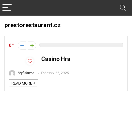
prestorestaurant.cz
0
Casino Hra
Stylishweb
February 11, 2025
READ MORE +