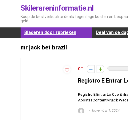
Skilerareninformatie.nl
Koop de bestverkochte deals tegen lage kosten en bespaar
geld
Bladeren door rubrieken
Deal van de da
mr jack bet brazil
0
Registro E Entrar 
Registro E Entrar Lo Que Ent
ApostasContentMrjack Wager 
November 1, 2024