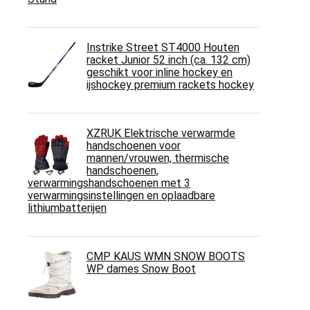
Instrike Street ST4000 Houten
racket Junior 52 inch (ca. 132 cm)
geschikt voor inline hockey en
ijshockey premium rackets hockey
XZRUK Elektrische verwarmde
handschoenen voor
mannen/vrouwen, thermische
handschoenen,
verwarmingshandschoenen met 3
verwarmingsinstellingen en oplaadbare
lithiumbatterijen
CMP KAUS WMN SNOW BOOTS
WP dames Snow Boot