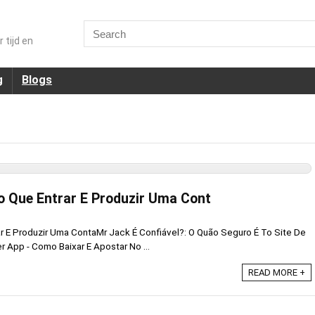
Search
for:
 tijd en
g
Blogs
Lo Que Entrar E Produzir Uma Cont
rar E Produzir Uma ContaMr Jack É Confiável?: O Quão Seguro É To Site De
App - Como Baixar E Apostar No ...
READ MORE +