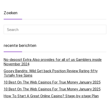
Zoeken
recente berichten
No-deposit Extra Also provides for all of us Gamblers inside
November 2024
Gooey Bandits: Wild Get back Position Review Rating fifty
Totally free Spins
10 Best On The Web Casinos For True Money January 2025
10 Best On The Web Casinos For True Money January 2025
How To Start A Great Online Casino? Stage-by-stage Plan