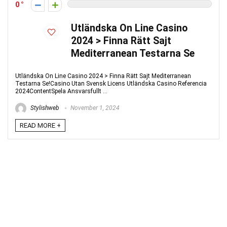
0
Utländska On Line Casino
2024 > Finna Rätt Sajt
Mediterranean Testarna Se
Utländska On Line Casino 2024 > Finna Rätt Sajt Mediterranean
Testarna Se!Casino Utan Svensk Licens Utländska Casino Referencia
2024ContentSpela Ansvarsfullt ...
Stylishweb
November 1, 2024
READ MORE +